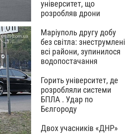
університет, що
розробляв дрони
Маріуполь другу добу
без світла: знеструмлені
всі райони, зупинилося
водопостачання
Горить університет, де
розробляли системи
БПЛА . Удар по
Бєлгороду
Двох учасників «ДНР»