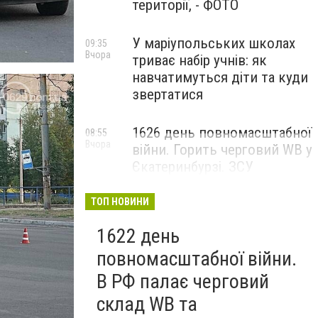
території, - ФОТО
У маріупольських школах
09:35
Вчора
триває набір учнів: як
навчатимуться діти та куди
звертатися
1626 день повномасштабної
08:55
Вчора
війни. Горить черговий WB у
Єкатеринбурзі. ЗСУ
атакували військові цілі у
Маріуполі
ТОП НОВИНИ
1622 день
повномасштабної війни.
В РФ палає черговий
склад WB та