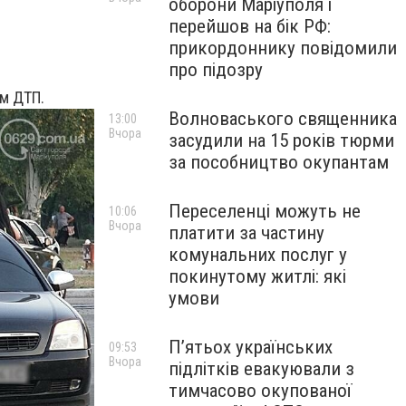
оборони Маріуполя і
перейшов на бік РФ:
прикордоннику повідомили
про підозру
ом ДТП.
Волноваського священника
13:00
Вчора
засудили на 15 років тюрми
за пособництво окупантам
Переселенці можуть не
10:06
Вчора
платити за частину
комунальних послуг у
покинутому житлі: які
умови
П’ятьох українських
09:53
Вчора
підлітків евакуювали з
тимчасово окупованої