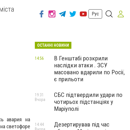
міста
Рус
ОСТАННІ НОВИНИ
В Генштабі розкрили
14:56
наслідки атаки . ЗСУ
масовано вдарили по Росії,
є прильоти
СБС підтвердили удари по
19:31
Вчора
чотирьох підстанціях у
Маріуполі
сь авария на
Дезертирував під час
14:44
на светофоре
Вчора