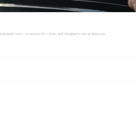
бхідний текст і натисніть Ctrl + Enter, щоб повідомити про це редакцію