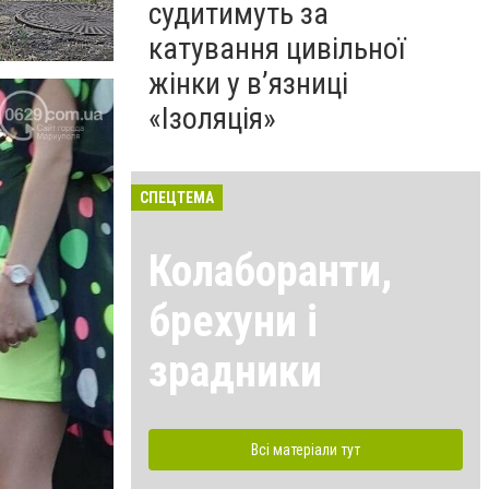
судитимуть за
катування цивільної
жінки у в’язниці
«Ізоляція»
СПЕЦТЕМА
Колаборанти,
брехуни і
зрадники
Всі матеріали тут