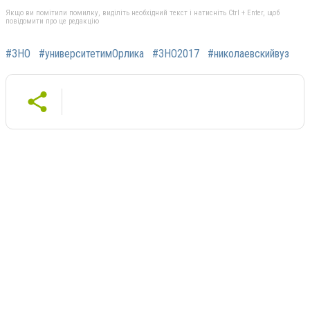
Якщо ви помітили помилку, виділіть необхідний текст і натисніть Ctrl + Enter, щоб
повідомити про це редакцію
#ЗНО
#университетимОрлика
#ЗНО2017
#николаевскийвуз