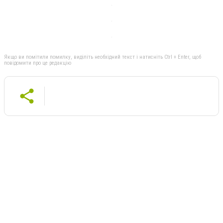
Якщо ви помітили помилку, виділіть необхідний текст і натисніть Ctrl + Enter, щоб
повідомити про це редакцію