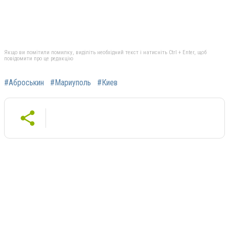
Якщо ви помітили помилку, виділіть необхідний текст і натисніть Ctrl + Enter, щоб
повідомити про це редакцію
#Аброськин
#Мариуполь
#Киев