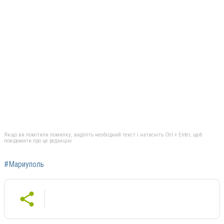
Якщо ви помітили помилку, виділіть необхідний текст і натисніть Ctrl + Enter, щоб
повідомити про це редакцію
#Мариуполь