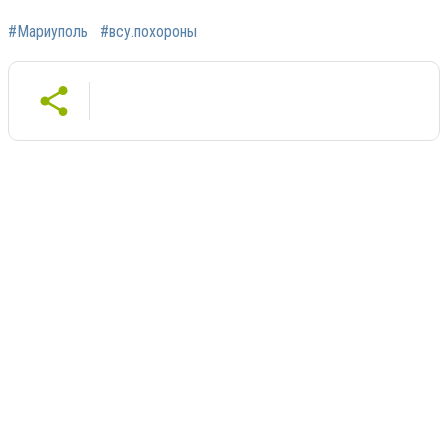
#Мариуполь
#всу.похороны