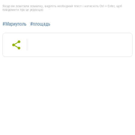
Якщо ви помітили помилку, виділіть необхідний текст і натисніть Ctrl + Enter, щоб
повідомити про це редакцію
#Мариуполь
#площадь