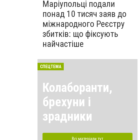
Маріупольці подали
понад 10 тисяч заяв до
міжнародного Реєстру
збитків: що фіксують
найчастіше
СПЕЦТЕМА
Колаборанти,
брехуни і
зрадники
Всі матеріали тут