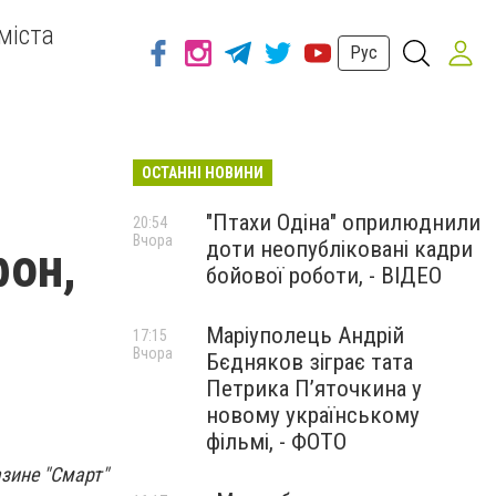
міста
Рус
ОСТАННІ НОВИНИ
"Птахи Одіна" оприлюднили
20:54
Вчора
доти неопубліковані кадри
фон,
бойової роботи, - ВІДЕО
Маріуполець Андрій
17:15
Вчора
Бєдняков зіграє тата
Петрика П’яточкина у
новому українському
фільмі, - ФОТО
зине "Смарт"