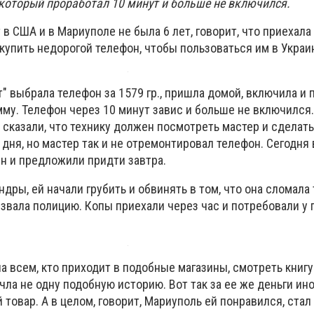
 который проработал 10 минут и больше не включился.
в США и в Мариуполе не была 6 лет, говорит, что приехала
купить недорогой телефон, чтобы пользоваться им в Украи
т" выбрала телефон за 1579 гр., пришла домой, включила и
мму. Телефон через 10 минут завис и больше не включилс
м сказали, что технику должен посмотреть мастер и сделат
дня, но мастер так и не отремонтировал телефон. Сегодня 
ен и предложили придти завтра.
ндры, ей начали грубить и обвинять в том, что она сломала
звала полицию. Копы приехали через час и потребовали у
 всем, кто приходит в подобные магазины, смотреть книгу
чла не одну подобную историю. Вот так за ее же деньги ин
товар. А в целом, говорит, Мариуполь ей понравился, стал