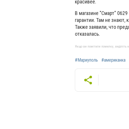
красивее.
В магазине "Смарт" 0629
гарантии. Там не знают, 
Также заявили, что пред
отказалась.
Якщо ви помітили помилку, виділіть нео
#Мариуполь
#американка