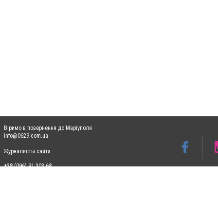
Віримо в повернення до Маріуполя
info@0629.com.ua
Журналисты сайта
+38 (096) 91 303 68
Допускається цитування матеріалів без отримання попередньої згоди 0629.com.ua за
пошукових систем гіперпосилання на цитовані статті не нижче другого абзацу в тек
Матеріали з плашками "Новини компаній", "Промо", "Партнерський матеріал", "Партнер