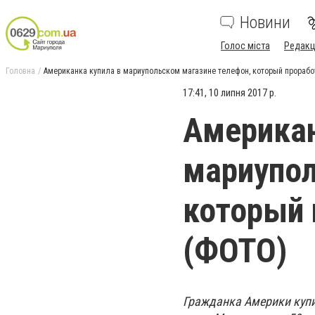
Новини
Голос міста
Редакц
Головна
Американка купила в мариупольском магазине телефон, который прорабо
17:41, 10 липня 2017 р.
Американ
мариупол
который 
(ФОТО)
Гражданка Америки купи