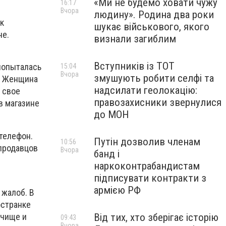
«Ми не будемо ховати чужу
16:17
Вчора
людину». Родина два роки
 к
шукає військового, якого
не.
визнали загиблим
Вступників із ТОТ
 попыталась
15:04
Вчора
змушують робити селфі та
я. Женщина
надсилати геолокацію:
ь свое
правозахисники звернулися
в магазине
до МОН
 телефон.
Путін дозволив членам
10:56
 продавцов
Вчора
банд і
наркоконтрабандистам
підписувати контракти з
армією РФ
 жалоб. В
остранке
 чище и
Від тих, хто зберігає історію
09:43
Вчора