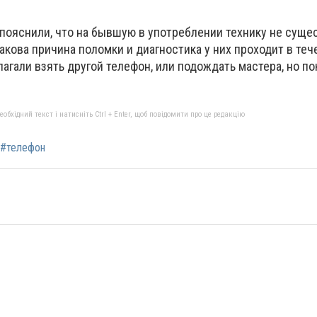
 пояснили, что на бывшую в употреблении технику не суще
какова причина поломки и диагностика у них проходит в теч
лагали взять другой телефон, или подождать мастера, но п
бхідний текст і натисніть Ctrl + Enter, щоб повідомити про це редакцію
#телефон