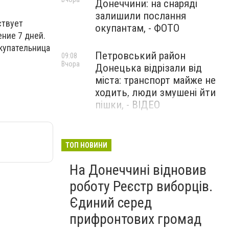
Донеччини: на снаряді
залишили послання
ствует
окупантам, - ФОТО
ение 7 дней.
окупательница
Петровський район
09:08
Вчора
Донецька відрізали від
міста: транспорт майже не
ходить, люди змушені йти
пішки, - ВІДЕО
1624 день повномасштабної
08:54
Вчора
війни. РФ вдарила
ТОП НОВИНИ
«Іскандерами» по Київщині і
На Донеччині відновив
столиці. 15 людей загинули.
В Росії палають
роботу Реєстр виборців.
енергопідстанції та
Єдиний серед
черговий WB
прифронтових громад