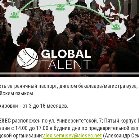
ь заграничный паспорт, диплом бакалавра/магистра вуза, 
йским языком.
ровки - от 3 до 18 месяцев.
IESEC
расположен по ул. Университетской, 7; Пятый корпус 
ации с 14.00 до 17.00 в будние дни по предварительной зап
дской организации:
alex.semusev@aiesec.net
(Александр Се