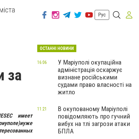
міста
Рус
ОСТАННІ НОВИНИ
У Маріуполі окупаційна
16:06
адміністрація оскаржує
 за
визнане російськими
судами право власності на
житло
В окупованому Маріуполі
11:21
IESEC имеет
повідомляють про гучний
риуполе)
и
уже
вибух на тлі загрози атаки
нтересованных
БПЛА