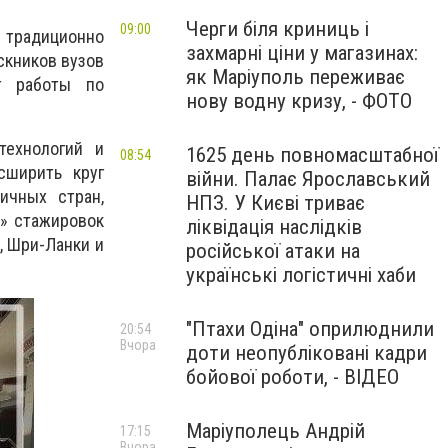
Черги біля криниць і
09:00
, традиционно
захмарні ціни у магазинах:
скников вузов
як Маріуполь переживає
т работы по
нову водну кризу, - ФОТО
технологий и
1625 день повномасштабної
08:54
сширить круг
війни. Палає Ярославський
ичных стран,
НПЗ. У Києві триває
я» стажировок
ліквідація наслідків
, Шри-Ланки и
російської атаки на
українські логістичні хаби
"Птахи Одіна" оприлюднили
20:54
Вчора
доти неопубліковані кадри
бойової роботи, - ВІДЕО
Маріуполець Андрій
17:15
Вчора