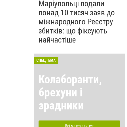
Маріупольці подали
понад 10 тисяч заяв до
міжнародного Реєстру
збитків: що фіксують
найчастіше
СПЕЦТЕМА
Колаборанти,
брехуни і
зрадники
Всі матеріали тут