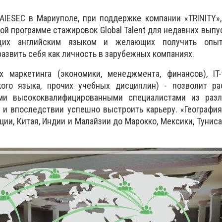
AIESEC в Мариуполе, при поддержке компании «TRINITY»
ой программе стажировок Global Talent для недавних выпу
щих английским языком и желающих получить опы
развить себя как личность в зарубежных компаниях.
 маркетинга (экономики, менеджмента, финансов), IT-
кого языка, прочих учебных дисциплин) - позволит ра
и высококвалифицированными специалистами из разл
 и впоследствии успешно выстроить карьеру. «Географи
ции, Китая, Индии и Малайзии до Марокко, Мексики, Туниса