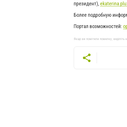
президент),
ekaterina.pl
Более подробную информ
Портал возможностей:
o
Якщо ви помітили помилку, виділіть нео