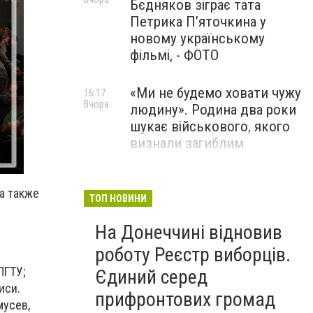
Бєдняков зіграє тата
Петрика П’яточкина у
новому українському
фільмі, - ФОТО
«Ми не будемо ховати чужу
16:17
Вчора
людину». Родина два роки
шукає військового, якого
визнали загиблим
Вступників із ТОТ
15:04
а также
Вчора
змушують робити селфі та
ТОП НОВИНИ
надсилати геолокацію:
На Донеччині відновив
правозахисники звернулися
до МОН
роботу Реєстр виборців.
ПГТУ;
Єдиний серед
иси.
прифронтових громад
мусев,