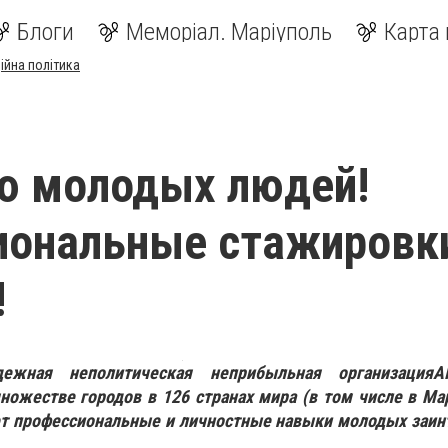
Блоги
Меморіал. Маріуполь
Карта 
ійна політика
ю молодых людей!
иональные стажировки
!
ежная неполитическая неприбыльная организация
A
ножестве городов в 126 странах мира (в том числе в Ма
ает профессиональные и личностные навыки молодых заи