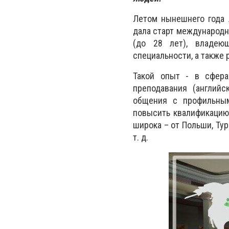
Летом нынешнего года 
дала старт международн
(до 28 лет), владею
специальности, а также 
Такой опыт - в сферах
преподавания (английс
общения с профильным
повысить квалификацию
широка – от Польши, Тур
т. д.