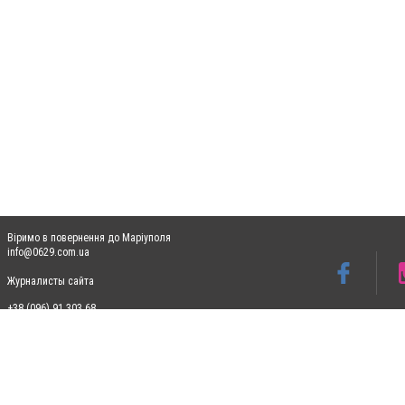
Віримо в повернення до Маріуполя
info@0629.com.ua
Журналисты сайта
+38 (096) 91 303 68
Допускається цитування матеріалів без отримання попередньої згоди 0629.com.ua за
пошукових систем гіперпосилання на цитовані статті не нижче другого абзацу в тек
Матеріали з плашками "Новини компаній", "Промо", "Партнерський матеріал", "Партнер