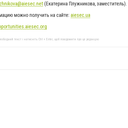
uzhnikova@aiesec.net
(Екатерина Плужникова, заместитель).
ацию можно получить на сайте:
aiesec.ua
pportunities.aiesec.org
бхідний текст і натисніть Ctrl + Enter, щоб повідомити про це редакцію