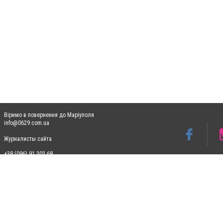
Віримо в повернення до Маріуполя
info@0629.com.ua
Журналисты сайта
+38 (096) 91 303 68
Допускається цитування матеріалів без отримання попередньої згоди 0629.com.ua за
пошукових систем гіперпосилання на цитовані статті не нижче другого абзацу в тек
Матеріали з плашками "Новини компаній", "Промо", "Партнерський матеріал", "Партнер
Реклама на сайті
Ф