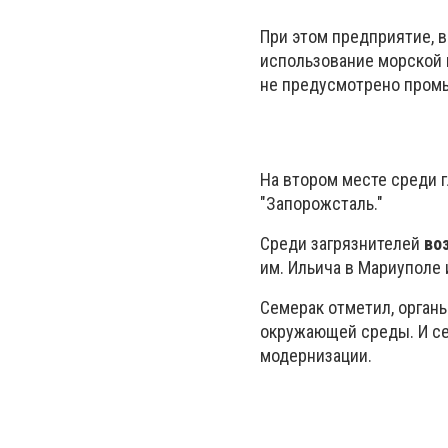
При этом предприятие, в
использование морской 
не предусмотрено пром
На втором месте среди г
"Запорожсталь."
Среди загрязнителей
во
им. Ильича в Мариуполе 
Семерак отметил, орган
окружающей среды. И се
модернизации.