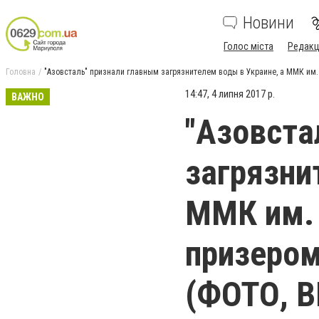
Новини
Голос міста
Редакц
Головна
"Азовсталь" признали главным загрязнителем воды в Украине, а ММК им.
14:47, 4 липня 2017 р.
ВАЖНО
"Азовста
загрязни
ММК им. 
призером
(ФОТО, 