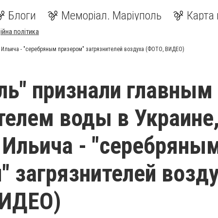
Блоги
Меморіал. Маріуполь
Карта 
ійна політика
 Ильича - "серебряным призером" загрязнителей воздуха (ФОТО, ВИДЕО)
ль" признали главным
телем воды в Украине,
Ильича - "серебряны
" загрязнителей возд
ВИДЕО)