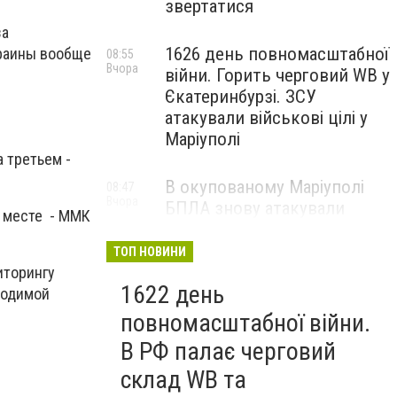
звертатися
за
1626 день повномасштабної
краины вообще
08:55
Вчора
війни. Горить черговий WB у
Єкатеринбурзі. ЗСУ
атакували військові цілі у
Маріуполі
 третьем -
В окупованому Маріуполі
08:47
Вчора
БПЛА знову атакували
м месте - ММК
енергетичну інфраструктуру,
— ВІДЕО
ТОП НОВИНИ
иторингу
1622 день
ходимой
повномасштабної війни.
В РФ палає черговий
склад WB та