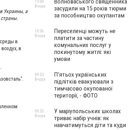
Волноваського священника
13:00
Вчора
засудили на 15 років тюрми
в Украины, а
за пособництво окупантам
 страны.
Переселенці можуть не
10:06
Вчора
платити за частину
 среды в
комунальних послуг у
 воздух, в
покинутому житлі: які
умови
.
П’ятьох українських
09:53
зовсталь".
Вчора
підлітків евакуювали з
тимчасово окупованої
території, - ФОТО
ышленном
У маріупольських школах
09:35
Вчора
триває набір учнів: як
навчатимуться діти та куди