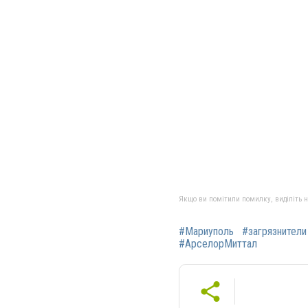
Якщо ви помітили помилку, виділіть нео
#Мариуполь
#загрязнители
#АрселорМиттал