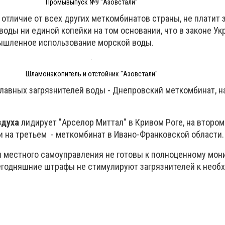
Промывыпуск №9 "Азовстали"
 отличие от всех других меткомбинатов страны, не платит 
воды ни единой копейки на том основании, что в законе У
ышленное использование морской воды.
Шламонакопитель и отстойник "Азовстали"
лавных загрязнителей воды - Днепровский меткомбинат, на
здуха
лидирует "Арселор Миттал" в Кривом Роге, на второ
и на третьем - меткомбинат в Ивано-Франковской области.
ы местного самоуправления не готовы к полноценному мон
годняшние штрафы не стимулируют загрязнителей к необ