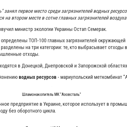
" занял первое место среди загрязнителей водных ресурсо
я на втором месте в сотне главных загрязнителей воздуха
звучил министр экологии Украины Остап Семерак.
 определены ТОП-100 главных загрязнителей окружающей
 разделены на три категории: те, кто выбрасывает отходы в
мышленные отходы.
аходятся в Донецкой, Днепровской и Запорожской областях
рязнению
водных ресурсов
- мариупольский меткомбинат "А
Шламонакопитель МК "Азовсталь"
нное предприятие в Украине, которое использует в пром
оду без оборотного цикла.