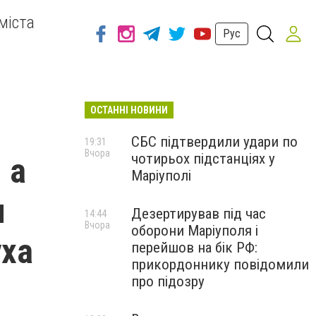
міста
Рус
ОСТАННІ НОВИНИ
СБС підтвердили удари по
19:31
Вчора
чотирьох підстанціях у
 а
Маріуполі
м
Дезертирував під час
14:44
Вчора
оборони Маріуполя і
уха
перейшов на бік РФ:
прикордоннику повідомили
про підозру