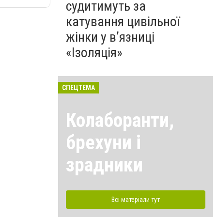
судитимуть за
катування цивільної
жінки у в’язниці
«Ізоляція»
СПЕЦТЕМА
Колаборанти,
брехуни і
зрадники
Всі матеріали тут