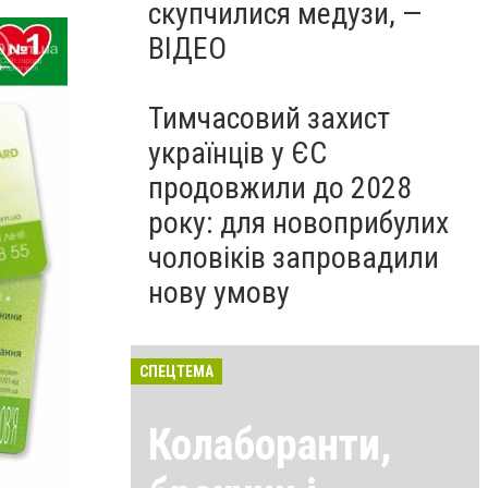
скупчилися медузи, —
ВІДЕО
Тимчасовий захист
українців у ЄС
продовжили до 2028
року: для новоприбулих
чоловіків запровадили
нову умову
СПЕЦТЕМА
Колаборанти,