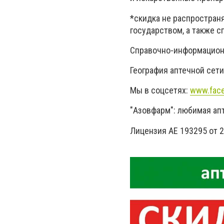
*скидка не распростран
государством, а также 
Справочно-информационна
География аптечной сети
Мы в соцсетях:
www.fac
"Азовфарм": любимая апт
Лицензия АЕ 193295 от 24