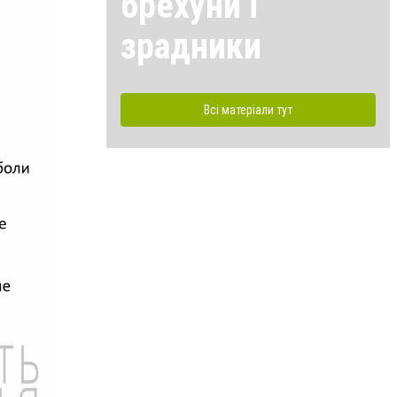
брехуни і
зрадники
Всі матеріали тут