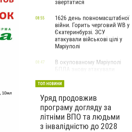
звертатися
1626 день повномасштабної
08:55
війни. Горить черговий WB у
Єкатеринбурзі. ЗСУ
атакували військові цілі у
Маріуполі
В окупованому Маріуполі
08:47
БПЛА знову атакували
енергетичну інфраструктуру,
— ВІДЕО
ТОП НОВИНИ
Уряд продовжив
програму догляду за
літніми ВПО та людьми
з інвалідністю до 2028