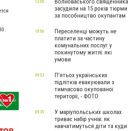
Волноваського священника
13:00
засудили на 15 років тюрми
ется
за пособництво окупантам
0 .
Переселенці можуть не
10:06
платити за частину
комунальних послуг у
покинутому житлі: які
умови
П’ятьох українських
09:53
підлітків евакуювали з
тимчасово окупованої
території, - ФОТО
У маріупольських школах
09:35
триває набір учнів: як
навчатимуться діти та куди