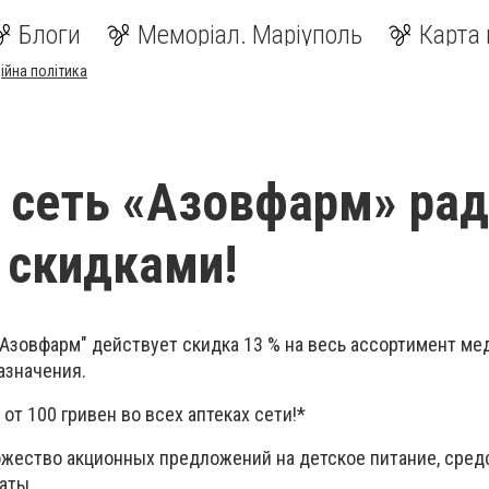
Блоги
Меморіал. Маріуполь
Карта 
ійна політика
 сеть «Азовфарм» рад
 скидками!
"Азовфарм" действует скидка 13 % на весь ассортимент ме
азначения.
от 100 гривен во всех аптеках сети!*
ножество акционных предложений на детское питание, сред
аты.