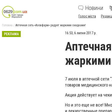
Новини
Голос міста
Редакц
Головна
Аптечная сеть «Азовфарм» радует жаркими скидками!
16:53, 6 липня 2017 р.
РЕКЛАМА
Аптечная
жаркими
7 июля в аптечной сети 
товаров медицинского н
Акция действует на чеки 
Но и это еще не все! М
и лекарственные препар