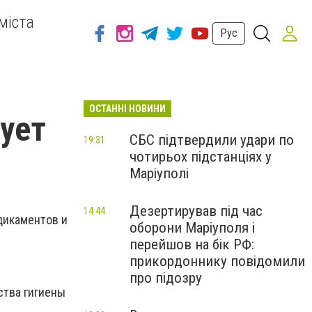
міста
Рус
ОСТАННІ НОВИНИ
ует
СБС підтвердили удари по
19:31
чотирьох підстанціях у
Маріуполі
Дезертирував під час
14:44
дикаментов и
оборони Маріуполя і
перейшов на бік РФ:
прикордоннику повідомили
про підозру
ства гигиены