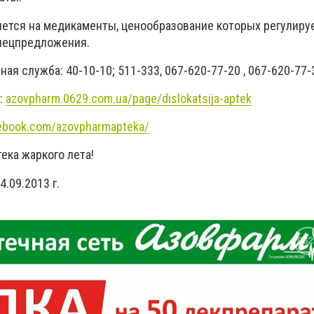
яется на медикаменты, ценообразование которых регулиру
спецпредложения.
я служба: 40-10-10; 511-333, 067-620-77-20 , 067-620-77-3
:
azovpharm.0629.com.ua/page/dislokatsija-aptek
ebook.com/azovpharmapteka/
ека жаркого лета!
.09.2013 г.