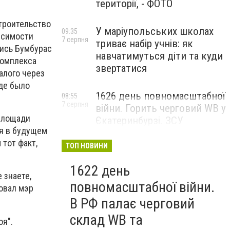
території, - ФОТО
троительство
У маріупольських школах
09:35
висимости
7 серпня
триває набір учнів: як
ись Бумбурас
навчатимуться діти та куди
комплекса
звертатися
алого через
иде было
1626 день повномасштабної
08:55
7 серпня
війни. Горить черговий WB у
 площади
Єкатеринбурзі. ЗСУ
я в будущем
атакували військові цілі у
тот факт,
Маріуполі
ТОП НОВИНИ
1622 день
 знаете,
повномасштабної війни.
овал мэр
В РФ палає черговий
склад WB та
оя".