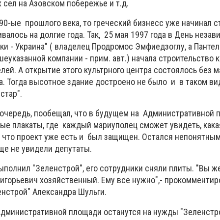
 сел на Азовском побережье и т.д.
90-ые прошлого века, то греческий бизнесс уже начинал с
ивалось на долгие года. Так, 25 мая 1997 года в День неза
и - Украина" ( владелец
Продромос Эмфиедзоглу, а Пантел
шеуказанной компании - прим. авт.)
начала строительство 
елей. А открытие этого культрного центра состоялось без м
ода. Тогда высотное здание достроено не было и в таком в
стар".
 очередь, пообещал, что в будущем на Административной
ые плакаты, где каждый мариуполец сможет увидеть, кака
 что проект уже есть и был защищен. Остался непонятным 
ще не увидели депутаты.
олнил "Зеленстрой", его сотрудники сняли плиты. "Вы же
ригорьевич хозяйственный. Ему все нужно",- прокомментир
енстрой" Александра Шульги.
 Административной площади останутся на нужды "Зеленстр