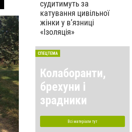
судитимуть за
катування цивільної
жінки у в’язниці
«Ізоляція»
СПЕЦТЕМА
Колаборанти,
брехуни і
зрадники
Всі матеріали тут