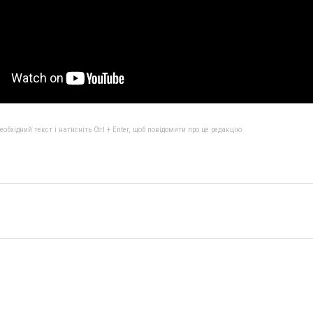
бхідний текст і натисніть Ctrl + Enter, щоб повідомити про це редакцію