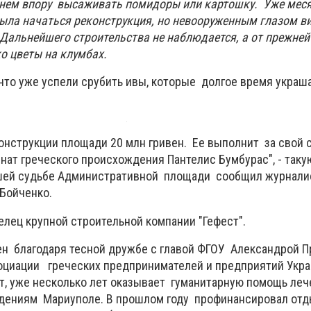
а нем впору высаживать помидоры или картошку. Уже меся
ыла начаться реконструкция, но невооруженным глазом в
 Дальнейшего строительства не наблюдается, а от прежней
о цветы на клумбах
.
что уже успели срубить ивы, которые долгое время украш
онструкции площади 20 млн гривен. Ее выполнит за свой 
нат греческого происхождения Пантелис Бумбурас", - таку
ей судьбе Административной площади сообщил журнали
 Бойченко.
елец крупной строительной компании "Гефест".
н благодаря тесной дружбе с главой ФГОУ Александрой П
оциации греческих предпринимателей и предприятий Укра
т, уже несколько лет оказывает гуманитарную помощь леч
дениям Мариуполе. В прошлом году профинансировал отд