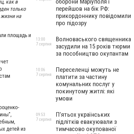
оборони Маріуполя і
ц, как в
перейшов на бік РФ:
иден только
прикордоннику повідомили
 жизни на
про підозру
али площадь и
Волноваського священника
13:00
7 серпня
засудили на 15 років тюрми
за пособництво окупантам
счет
ю
Переселенці можуть не
10:06
7 серпня
стам
платити за частину
комунальних послуг у
покинутому житлі: які
умови
роценко-
П’ятьох українських
ины",
09:53
7 серпня
підлітків евакуювали з
ебным,
тимчасово окупованої
ых детей из