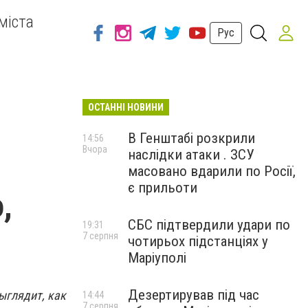
міста
Рус
ОСТАННІ НОВИНИ
В Генштабі розкрили
14:56
Вчора
наслідки атаки . ЗСУ
масовано вдарили по Росії,
є прильоти
,
СБС підтвердили удари по
19:31
7 серпня
чотирьох підстанціях у
Маріуполі
Дезертирував під час
ыглядит, как
14:44
7 серпня