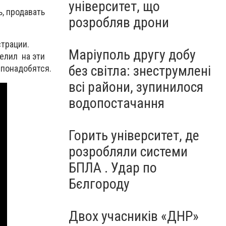
університет, що
ь, продавать
розробляв дрони
страции.
Маріуполь другу добу
елил на эти
без світла: знеструмлені
 понадобятся.
всі райони, зупинилося
водопостачання
Горить університет, де
розробляли системи
БПЛА . Удар по
Бєлгороду
Двох учасників «ДНР»