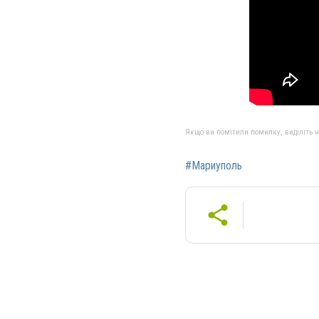
Якщо ви помітили помилку, виділіть нео
#Мариуполь