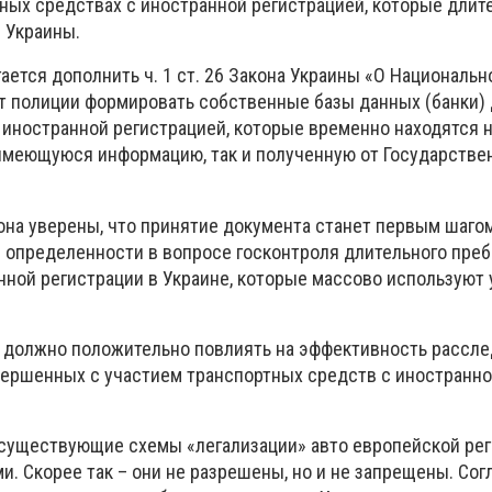
ных средствах с иностранной регистрацией, которые длит
 Украины.
ется дополнить ч. 1 ст. 26 Закона Украины «О Национальн
олит полиции формировать собственные базы данных (банки
 иностранной регистрацией, которые временно находятся 
 имеющуюся информацию, так и полученную от Государстве
она уверены, что принятие документа станет первым шагом
определенности в вопросе госконтроля длительного пре
нной регистрации в Украине, которые массово используют
 должно положительно повлиять на эффективность рассл
вершенных с участием транспортных средств с иностранн
существующие схемы «легализации» авто европейской ре
и. Скорее так – они не разрешены, но и не запрещены. Согл