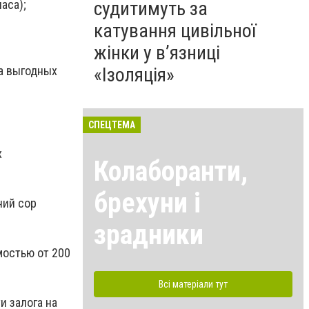
аса);
судитимуть за
катування цивільної
жінки у в’язниці
на выгодных
«Ізоляція»
СПЕЦТЕМА
х
Колаборанти,
брехуни і
ний сор
зрадники
мостью от 200
Всі матеріали тут
и залога на