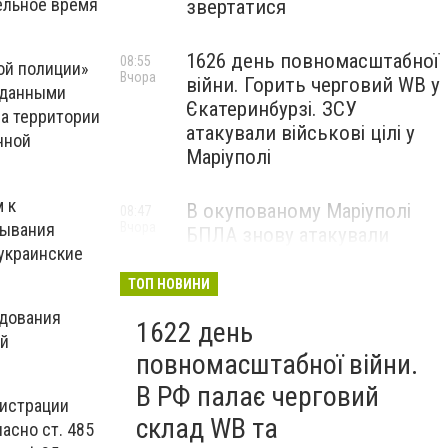
ельное время
звертатися
1626 день повномасштабної
08:55
ой полиции»
Вчора
війни. Горить черговий WB у
) данными
Єкатеринбурзі. ЗСУ
на территории
атакували військові цілі у
нной
Маріуполі
 к
В окупованому Маріуполі
08:47
бывания
Вчора
БПЛА знову атакували
 украинские
енергетичну інфраструктуру,
— ВІДЕО
ТОП НОВИНИ
едования
1622 день
ой
повномасштабної війни.
В РФ палає черговий
гистрации
склад WB та
асно ст. 485