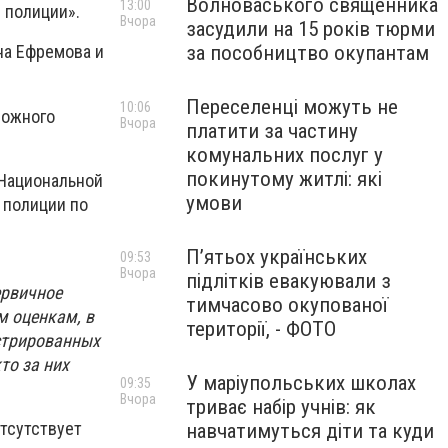
Волноваського священника
13:00
 полиции».
Вчора
засудили на 15 років тюрми
за пособництво окупантам
на Ефремова и
Переселенці можуть не
10:06
рожного
Вчора
платити за частину
комунальних послуг у
покинутому житлі: які
 Национальной
умови
 полиции по
П’ятьох українських
09:53
Вчора
підлітків евакуювали з
ервичное
тимчасово окупованої
м оценкам, в
території, - ФОТО
истрированных
то за них
У маріупольських школах
09:35
Вчора
триває набір учнів: як
тсутствует
навчатимуться діти та куди