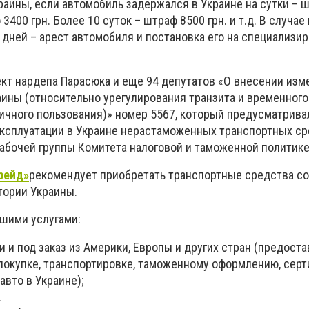
аины, если автомобиль задержался в Украине на сутки – ш
 3400 грн. Более 10 суток – штраф 8500 грн. и т.д. В случа
 дней – арест автомобиля и постановка его на специализи
ект нардепа Парасюка и еще 94 депутатов «О внесении изм
ины (относительно урегулирования транзита и временного
ичного пользования)» номер 5567, который предусматрива
ксплуатации в Украине нерастаможенных транспортных ср
рабочей группы Комитета налоговой и таможенной политике
рейд»
рекомендует приобретать транспортные средства со
тории Украины.
ашими услугами:
 и под заказ из Америки, Европы и других стран (предост
 покупке, транспортировке, таможенному оформлению, сер
авто в Украине);
.