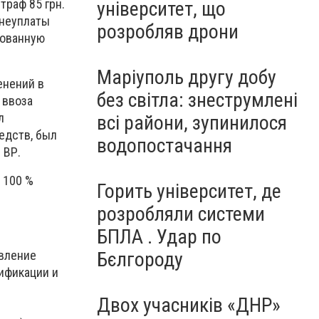
траф 85 грн.
університет, що
е неуплаты
розробляв дрони
рованную
Маріуполь другу добу
енений в
без світла: знеструмлені
 ввоза
л
всі райони, зупинилося
едств, был
водопостачання
 ВР.
 100 %
Горить університет, де
розробляли системи
БПЛА . Удар по
авление
Бєлгороду
тификации и
Двох учасників «ДНР»