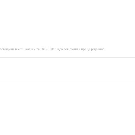
бхідний текст і натисніть Ctrl + Enter, щоб повідомити про це редакцію