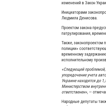
изменений в Закон Укра
Инициаторами законопро
Людмила Денисова.
Проектом закона предус
патрулирования, временн
Также, законопроектом п
полиции» соответствую
временному задержанию 
исполнительному произв
«Следующей проблемой, 
упорядочение учета авт
Украине находятся до 1
Министерством внутренни
ответственен»,
— отмечаю
Народные депутаты такж