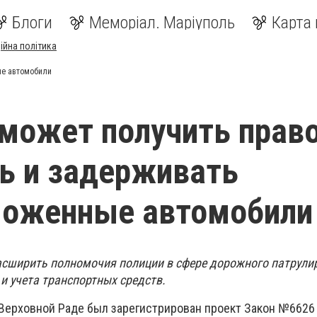
Блоги
Меморіал. Маріуполь
Карта 
ійна політика
ые автомобили
может получить прав
ь и задерживать
моженные автомобили
сширить полномочия полиции в сфере дорожного патрули
и учета транспортных средств.
в Верховной Раде был зарегистрирован проект Закон №6626