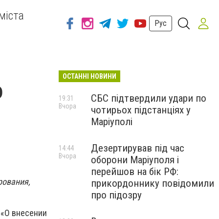
міста
Рус
ОСТАННІ НОВИНИ
о
СБС підтвердили удари по
19:31
Вчора
чотирьох підстанціях у
Маріуполі
Дезертирував під час
14:44
Вчора
оборони Маріуполя і
перейшов на бік РФ:
рования,
прикордоннику повідомили
про підозру
 «О внесении