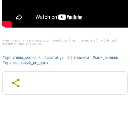
Якщо ви помітили помилку, виділіть необхідний текст і натисніть Ctrl + Enter, щоб
повідомити про це редакцію
#крестины_малыша
#инстабук
#фотокнига
#мой_малыш
#оригинальный_подарок