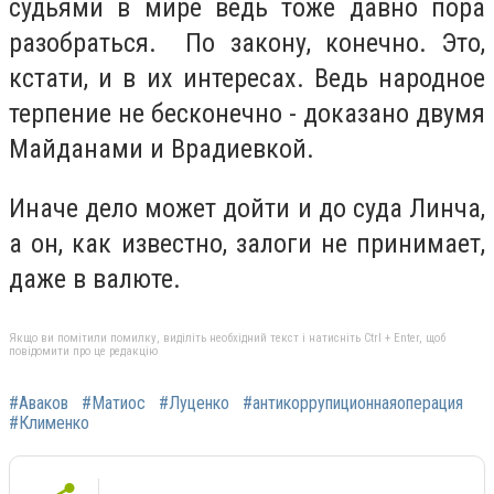
судьями в мире ведь тоже давно пора
разобраться. По закону, конечно. Это,
кстати, и в их интересах. Ведь народное
терпение не бесконечно - доказано двумя
Майданами и Врадиевкой.
Иначе дело может дойти и до суда Линча,
а он, как известно, залоги не принимает,
даже в валюте.
Якщо ви помітили помилку, виділіть необхідний текст і натисніть Ctrl + Enter, щоб
повідомити про це редакцію
#Аваков
#Матиос
#Луценко
#антикоррупиционнаяоперация
#Клименко