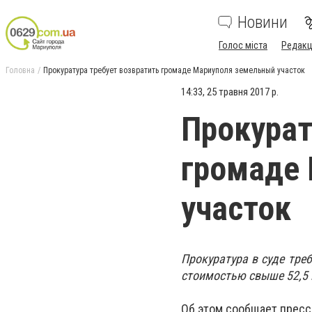
Новини
Голос міста
Редакц
Головна
Прокуратура требует возвратить громаде Мариуполя земельный участок
14:33, 25 травня 2017 р.
Прокурат
громаде
участок
Прокуратура в суде тре
стоимостью свыше 52,5 
Об этом сообщает пресс