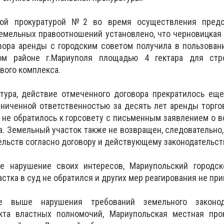
кой прокуратурой №2 во время осуществления предс
емельных правоотношений установлено, что черновицкая
овора аренды с городским советом получила в пользова
ом районе г.Мариуполя площадью 4 гектара для стр
вого комплекса.
тура, действие отмеченного договора прекратилось еще
аниченной ответственностью за десять лет аренды торг
 не обратилось к горсовету с письменным заявлением о 
а. Земельный участок также не возвращен, следовательно
ельств согласно договору и действующему законодательст
е нарушение своих интересов, Мариупольский городск
стка в суд не обратился и других мер реагирования не пр
е выше нарушения требований земельного законод
екта властных полномочий, Мариупольская местная пр