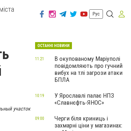
міста
Рус
ОСТАННІ НОВИНИ
ть
В окупованому Маріуполі
11:21
повідомляють про гучний
й
вибух на тлі загрози атаки
БПЛА
У Ярославлі палає НПЗ
10:19
«Славнєфть-ЯНОС»
льный участок
Черги біля криниць і
09:00
захмарні ціни у магазинах: