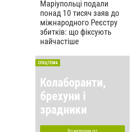
Маріупольці подали
понад 10 тисяч заяв до
міжнародного Реєстру
збитків: що фіксують
найчастіше
СПЕЦТЕМА
Колаборанти,
брехуни і
зрадники
Всі матеріали тут