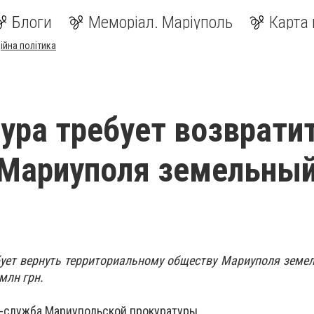
Блоги
Меморіал. Маріуполь
Карта 
ійна політика
ура требует возврати
 Мариуполя земельны
бует вернуть территориальному обществу Мариуполя земе
млн грн.
-служба Мариупольской прокуратуры.