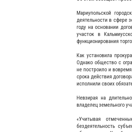
Мариупольской городс
деятельности в сфере з
году на основании дог
участок в Кальмиусск
функционирования торго
Как установила прокура
Однако общество с огр
не построило и вовремя
срока действия договор
исполнили своих обязат
Невзирая на длительно
владелец земельного уча
«Учитывая отмеченны
бездеятельность субъ