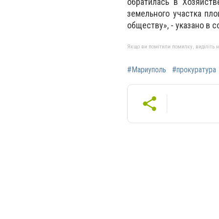
обратилась в Хозяйст
земельного участка пл
обществу», - указано в 
Якщо ви помітили помилку, виділіть нео
#Мариуполь
#прокуратура