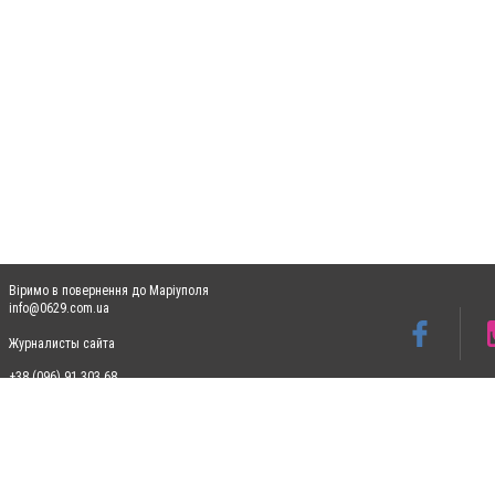
Віримо в повернення до Маріуполя
info@0629.com.ua
Журналисты сайта
+38 (096) 91 303 68
Допускається цитування матеріалів без отримання попередньої згоди 0629.com.ua за
пошукових систем гіперпосилання на цитовані статті не нижче другого абзацу в тек
Матеріали з плашками "Новини компаній", "Промо", "Партнерський матеріал", "Партнер