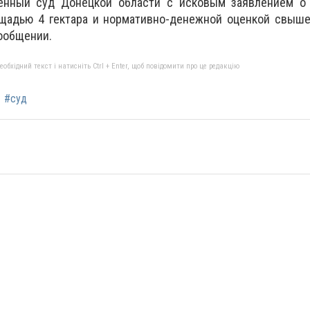
венный суд Донецкой области с исковым заявлением о
ощадью 4 гектара и нормативно-денежной оценкой свыше
сообщении.
бхідний текст і натисніть Ctrl + Enter, щоб повідомити про це редакцію
#суд