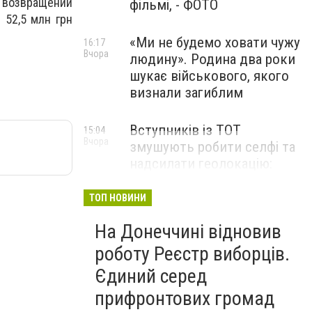
 возвращении
фільмі, - ФОТО
 52,5 млн грн
«Ми не будемо ховати чужу
16:17
Вчора
людину». Родина два роки
шукає військового, якого
визнали загиблим
Вступників із ТОТ
15:04
Вчора
змушують робити селфі та
надсилати геолокацію:
правозахисники звернулися
до МОН
ТОП НОВИНИ
На Донеччині відновив
роботу Реєстр виборців.
Єдиний серед
прифронтових громад