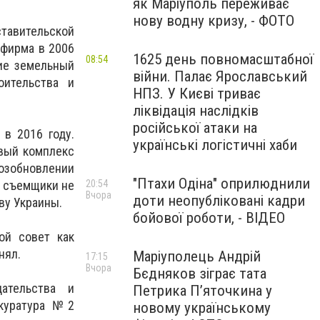
як Маріуполь переживає
нову водну кризу, - ФОТО
тавительской
 фирма в 2006
1625 день повномасштабної
08:54
ние земельный
війни. Палає Ярославський
оительства и
НПЗ. У Києві триває
ліквідація наслідків
російської атаки на
 в 2016 году.
українські логістичні хаби
овый комплекс
возобновлении
"Птахи Одіна" оприлюднили
, съемщики не
20:54
Вчора
доти неопубліковані кадри
ву Украины.
бойової роботи, - ВІДЕО
ой совет как
инял.
Маріуполець Андрій
17:15
Вчора
Бєдняков зіграє тата
ательства и
Петрика П’яточкина у
окуратура №2
новому українському