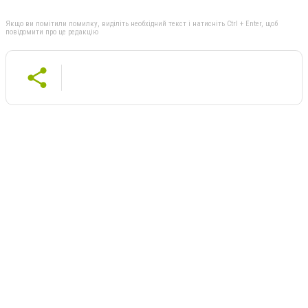
Якщо ви помітили помилку, виділіть необхідний текст і натисніть Ctrl + Enter, щоб
повідомити про це редакцію