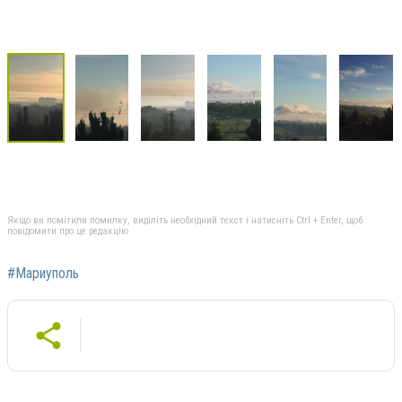
Якщо ви помітили помилку, виділіть необхідний текст і натисніть Ctrl + Enter, щоб
повідомити про це редакцію
#Мариуполь