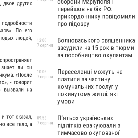
оборони Маріуполя і
, двое других
перейшов на бік РФ:
прикордоннику повідомили
 подробности
про підозру
зов». По его
лодых людей,
Волноваського священника
13:00
7 серпня
засудили на 15 років тюрми
за пособництво окупантам
спространяет
 знает ли он
Переселенці можуть не
10:06
икума. «После
7 серпня
платити за частину
о», - говорит
комунальних послуг у
» вызвали на
покинутому житлі: які
умови
и тот сказал,
П’ятьох українських
09:53
7 серпня
о все тело, а
підлітків евакуювали з
тимчасово окупованої