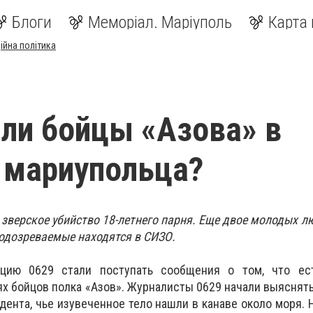
Блоги
Меморіал. Маріуполь
Карта 
ійна політика
ли бойцы «Азова» в
 мариупольца?
зверское убийство 18-летнего парня. Еще двое молодых л
Подозреваемые находятся в СИЗО.
цию 0629 стали поступать сообщения о том, что ес
ях бойцов полка «Азов». Журналисты 0629 начали выяснят
удента, чье изувеченное тело нашли в канаве около моря.