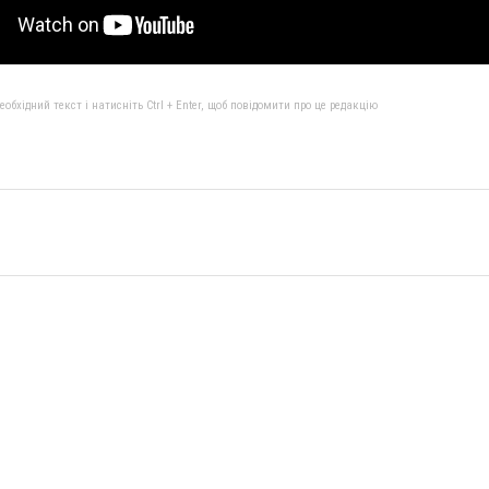
бхідний текст і натисніть Ctrl + Enter, щоб повідомити про це редакцію