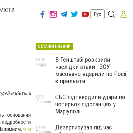
міста
Рус
ОСТАННІ НОВИНИ
В Генштабі розкрили
14:56
Вчора
наслідки атаки . ЗСУ
масовано вдарили по Росії,
є прильоти
юдей избиты и
СБС підтвердили удари по
19:31
7 серпня
чотирьох підстанціях у
Маріуполі
ть основания
ь подробности
Дезертирував під час
14:44
 Напомним,
что
7 серпня