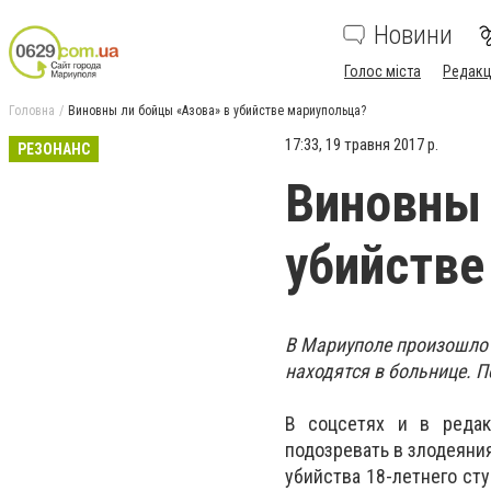
Новини
Голос міста
Редакц
Головна
Виновны ли бойцы «Азова» в убийстве мариупольца?
17:33, 19 травня 2017 р.
РЕЗОНАНС
Виновны 
убийстве
В Мариуполе произошло 
находятся в больнице. 
В соцсетях и в редак
подозревать в злодеяни
убийства 18-летнего ст