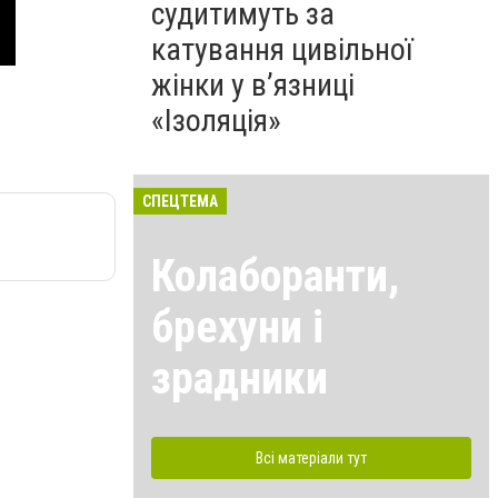
судитимуть за
катування цивільної
жінки у в’язниці
«Ізоляція»
СПЕЦТЕМА
Колаборанти,
брехуни і
зрадники
Всі матеріали тут