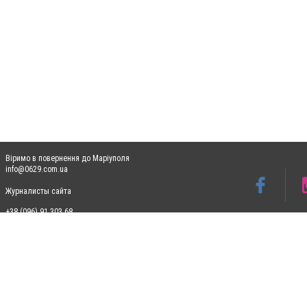
Віримо в повернення до Маріуполя
info@0629.com.ua
Журналисты сайта
+38 (096) 91 303 68
Допускається цитування матеріалів без отримання попередньої згоди 0629.com.ua за
пошукових систем гіперпосилання на цитовані статті не нижче другого абзацу в тек
Матеріали з плашками "Новини компаній", "Промо", "Партнерський матеріал", "Партнер
Реклама на сайті
Ф