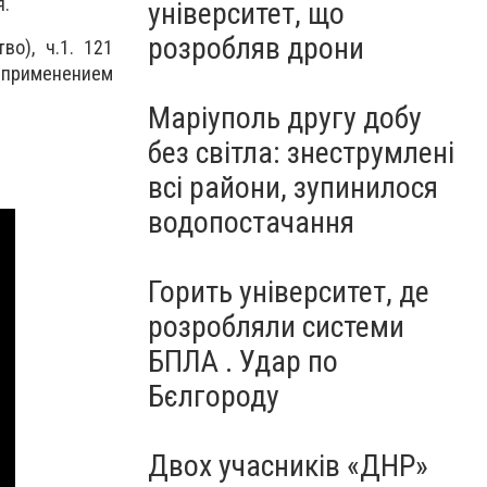
я.
університет, що
розробляв дрони
о), ч.1. 121
 применением
Маріуполь другу добу
без світла: знеструмлені
всі райони, зупинилося
водопостачання
Горить університет, де
розробляли системи
БПЛА . Удар по
Бєлгороду
Двох учасників «ДНР»