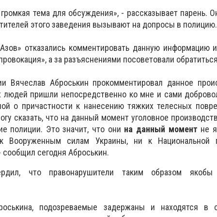
громкая тема для обсуждения», - рассказывает парень. Он
тителей этого заведения вызывают на допросы в полицию
«Азов» отказались комментировать данную информацию и
провокация», а за разъяснениями посоветовали обратиться
ии Вячеслав Аброськин прокомментировал данное прои
х людей пришли непосредственно ко мне и сами доброво
ной о причастности к нанесению тяжких телесных повр
огу сказать, что на данный момент уголовное производст
е полиции. Это значит, что они
на данный момент
не я
к Вооруженным силам Украины, ни к Национальной п
- сообщил сегодня Аброськин.
ердил, что правонарушители таким образом якобы
роськина, подозреваемые задержаны и находятся в 