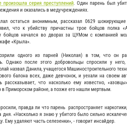
де произошла серия преступлений
. Один парень был убит
еждения и оказались в медучреждениях.
елал остаться анонимным, рассказал 0629 шокирующие
явил, что к убийству причастны трое бойцов полка «А
у бойцов начался во дворах за ЦУМом с компанией мо
 кафе «Крыла».
озрили одного из парней (Николая) в том, что он ра
ь. Однако после этого добровольцы спросили у него,
олай назвал Данила, учащегося Машиностроительного техн
ового балона всех, даже девчонок, и уехали на своем авт
ь рассказывает, что насколько ему известно, «азовцы
о в Приморском районе, а позже его нашли мертвым.
росили, правда ли что парень распространяет наркотики, 
 дня. «Насколько я знаю у убитого было сильно искалечен
у. Ему удаляют часть селезенки», - говорит инсайдер.