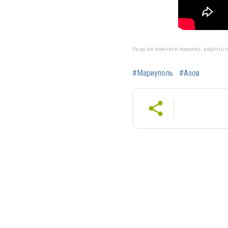
Якщо ви помітили помилку, виділіть нео
#Мариуполь
#Азов