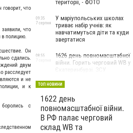
території, - ФОТО
 говорит, что
.
У маріупольських школах
09:35
7 серпня
триває набір учнів: як
 заявили, что
навчатимуться діти та куди
 в полицию.
звертатися
сшествие. Он
1626 день повномасштабної
08:55
льно сдались.
7 серпня
війни. Горить черговий WB у
еждений двум
Єкатеринбурзі. ЗСУ
во расследует
атакували військові цілі у
вляются и не
Маріуполі
ТОП НОВИНИ
олиции, и к
1622 день
 боролись с
повномасштабної війни.
В РФ палає черговий
склад WB та
следственном