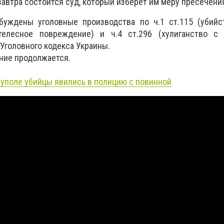
завтра состоится суд, который изберет им меру пресечени
уждены уголовные производства по ч.1 ст.115 (убийств
елесное повреждение) и ч.4 ст.296 (хулиганство с
Уголовного кодекса Украины.
ние продолжается.
уполе убийцы явились в полицию с повинной