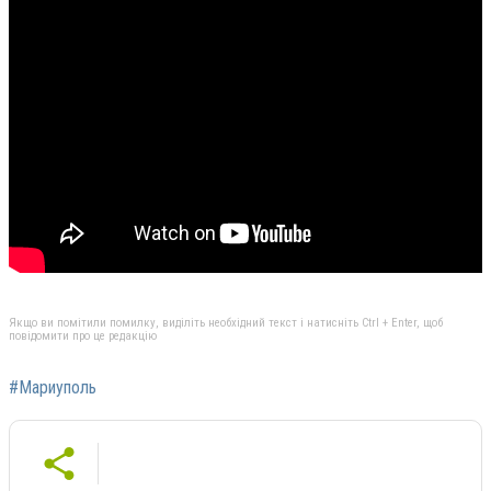
Якщо ви помітили помилку, виділіть необхідний текст і натисніть Ctrl + Enter, щоб
повідомити про це редакцію
#Мариуполь