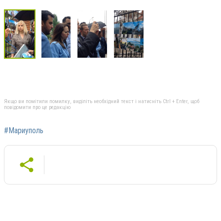
Якщо ви помітили помилку, виділіть необхідний текст і натисніть Ctrl + Enter, щоб
повідомити про це редакцію
#Мариуполь