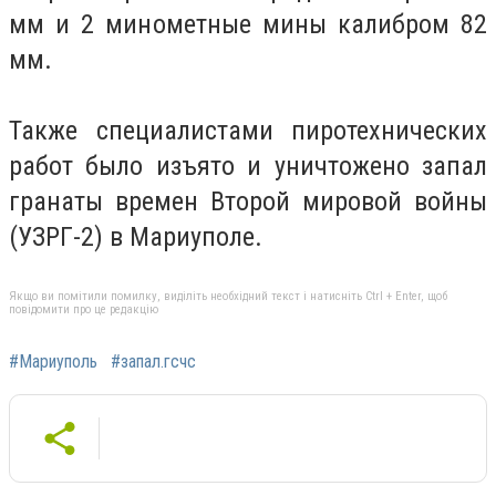
мм и 2 минометные мины калибром 82
мм.
Также специалистами пиротехнических
работ было изъято и уничтожено запал
гранаты времен Второй мировой войны
(УЗРГ-2) в Мариуполе.
Якщо ви помітили помилку, виділіть необхідний текст і натисніть Ctrl + Enter, щоб
повідомити про це редакцію
#Мариуполь
#запал.гсчс