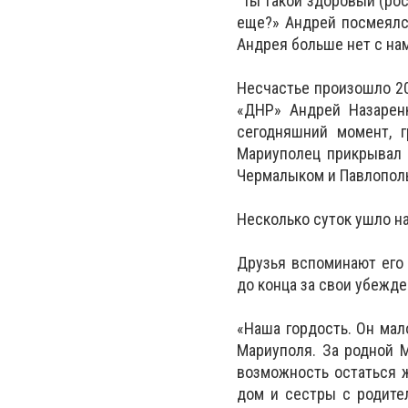
"Ты такой здоровый (рос
еще?» Андрей посмеялся
Андрея больше нет с нам
Несчастье произошло 20
«ДНР» Андрей Назаренк
сегодняшний момент, г
Мариуполец прикрывал 
Чермалыком и Павлопол
Несколько суток ушло на
Друзья вспоминают его 
до конца за свои убежде
«Наша гордость. Он мал
Мариуполя. За родной М
возможность остаться ж
дом и сестры с родите