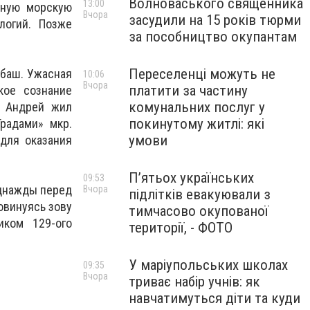
Волноваського священника
13:00
ьную морскую
Вчора
засудили на 15 років тюрми
логий. Позже
за пособництво окупантам
Переселенці можуть не
абаш. Ужасная
10:06
Вчора
платити за частину
кое сознание
комунальних послуг у
. Андрей жил
покинутому житлі: які
радами» мкр.
умови
для оказания
П’ятьох українських
09:53
Однажды перед
Вчора
підлітків евакуювали з
овинуясь зову
тимчасово окупованої
иком 129-ого
території, - ФОТО
У маріупольських школах
09:35
Вчора
триває набір учнів: як
навчатимуться діти та куди