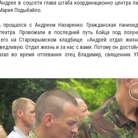
 Андрее в соцсети глава штаба координационно центра п
Мария Подыбайло.
ль прощался с Андреем Назаренко. Гражданская панихид
театра. Провожали в последний путь бойца под лозунг
 его на Старокрымском кладбище. «Андрей отдал жизнь
ведливую. Отдал жизнь и за нас с вами. Потому он достой
казал во время отпевания отец Владимир, священник У