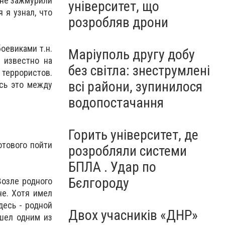
ы не зажмурили
університет, що
 я узнал, что
розробляв дрони
оевиками т.н.
Маріуполь другу добу
 известно на
без світла: знеструмлені
террористов.
всі райони, зупинилося
сь это между
водопостачання
Горить університет, де
отового пойти
розробляли системи
БПЛА . Удар по
Бєлгороду
Возле родного
че. Хотя имел
десь - родной
Двох учасників «ДНР»
ошел одним из