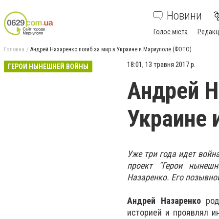
Новини
Голос міста
Редакц
Головна
Андрей Назаренко погиб за мир в Украине и Мариуполе (ФОТО)
18:01, 13 травня 2017 р.
ГЕРОИ НЫНЕШНЕЙ ВОЙНЫ
Андрей Н
Украине 
Уже три года идет война
проект "Герои нынешн
Назаренко. Его позывной
Андрей Назаренко
роди
историей и проявлял и