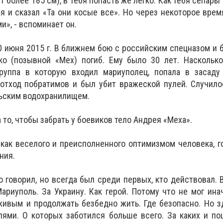
т более 185 см), в тебя попасть же легко. Как тебя сепар
 и сказал «Та они косые все». Но через некоторое время
и», - вспоминает он.
 июня 2015 г. В ближнем бою с российским спецназом и б
о (позывной «Мех) погиб. Ему было 30 лет. Насколько
руппа в которую входил мариуполец, попала в засаду 
отход побратимов и был убит вражеской пулей. Случило
ьским водохранилищем.
 то, чтобы забрать у боевиков тело Андрея «Меха».
как веселого и преисполненного оптимизмом человека, г
ния.
о говорил, но всегда был среди первых, кто действовал. 
ариуполь. За Украину. Как герой. Потому что не мог ина
ивым и продолжать безбедно жить. Где безопасно. Но з
лями. О которых заботился больше всего. За каких и п