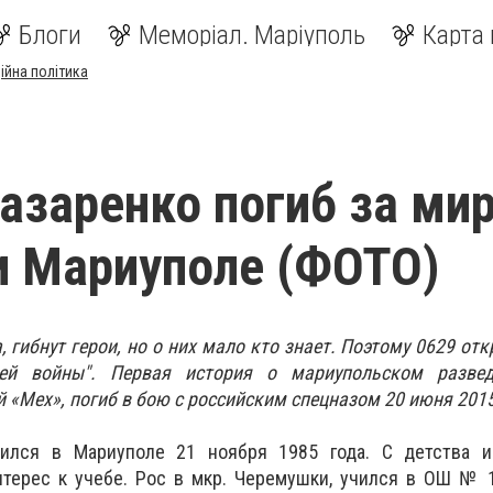
Блоги
Меморіал. Маріуполь
Карта 
ійна політика
азаренко погиб за мир
и Мариуполе (ФОТО)
, гибнут герои, но о них мало кто знает. Поэтому 0629 от
ей войны". Первая история о мариупольском разве
 «Мех», погиб в бою с российским спецназом 20 июня 2015
лся в Мариуполе 21 ноября 1985 года. С детства и
нтерес к учебе. Рос в мкр. Черемушки, учился в ОШ № 