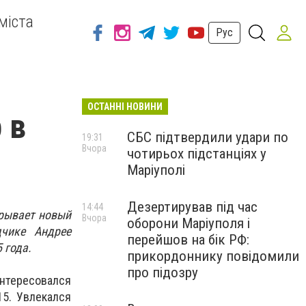
міста
Рус
ОСТАННІ НОВИНИ
 в
СБС підтвердили удари по
19:31
Вчора
чотирьох підстанціях у
Маріуполі
Дезертирував під час
14:44
крывает новый
Вчора
оборони Маріуполя і
дчике Андрее
перейшов на бік РФ:
 года.
прикордоннику повідомили
про підозру
нтересовался
15. Увлекался