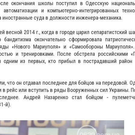
осле окончания школы поступил в Одесскую национал
 автоматизации и компьютерно-интегрированных техно
на иностранные суда в должности инженера-механика.
й весной 2014 г., когда в городе царил сепаратистский ш
о бандитизма окончательно сформировала патриотичес
ряды «Нового Мариуполя» и «Самообороны Мариуполя»
остью и тренировками. После обстрела российскими «Г
 одним из первых, кто прибыл в пострадавший район 
ли, что он отдавал последнее для бойцов на передовой. 
и в рейс или вступить в ряды Вооруженных сил Украины. П
леднее. Андрей Назаренко стал бойцом - пулеметч
31-й).