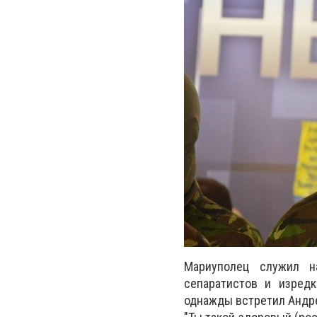
Мариуполец служил н
сепаратистов и изредк
однажды встретил Андрея