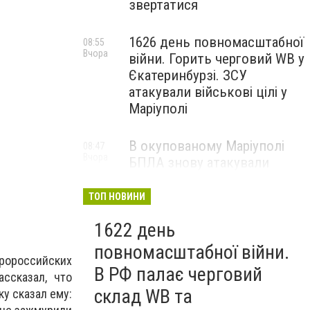
звертатися
1626 день повномасштабної
08:55
Вчора
війни. Горить черговий WB у
Єкатеринбурзі. ЗСУ
атакували військові цілі у
Маріуполі
В окупованому Маріуполі
08:47
Вчора
БПЛА знову атакували
енергетичну інфраструктуру,
— ВІДЕО
ТОП НОВИНИ
1622 день
повномасштабної війни.
ороссийских
В РФ палає черговий
ссказал, что
склад WB та
ку сказал ему: