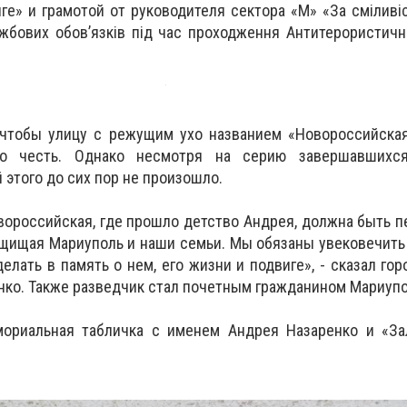
е» и грамотой от руководителя сектора «М» «За сміливіст
жбових обов’язків під час проходження Антитерористично
 чтобы улицу с режущим ухо названием «Новороссийская
го честь. Однако несмотря на серию завершавшихся
этого до сих пор не произошло.
овороссийская, где прошло детство Андрея, должна быть 
защищая Мариуполь и наши семьи. Мы обязаны увековечить 
лать в память о нем, его жизни и подвиге», - сказал гор
ко. Также разведчик стал почетным гражданином Мариупо
риальная табличка с именем Андрея Назаренко и «За