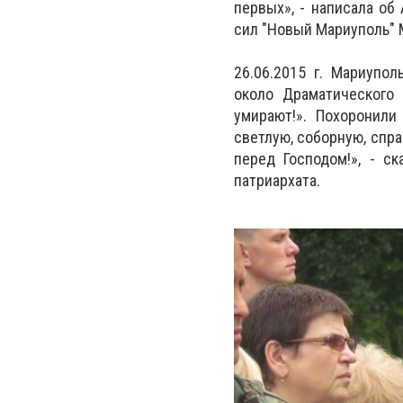
первых», - написала об
сил "Новый Мариуполь" 
26.06.2015 г. Мариупо
около Драматического 
умирают!». Похоронили
светлую, соборную, спра
перед Господом!», - с
патриархата.