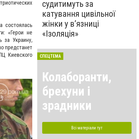
судитимуть за
атриотических
катування цивільної
жінки у в’язниці
а состоялась
«Ізоляція»
и: «Герои не
 за Украину,
но предстанет
ПЦ Киевского
СПЕЦТЕМА
Колаборанти,
брехуни і
зрадники
Всі матеріали тут