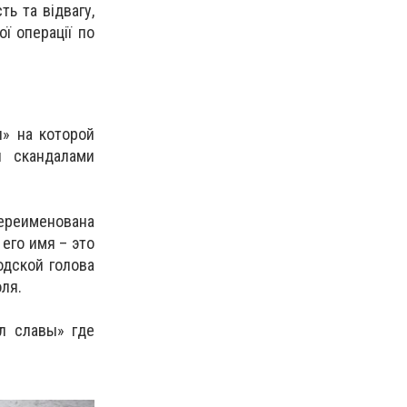
ь та відвагу,
ї операції по
» на которой
 скандалами
переименована
его имя – это
одской голова
ля.
л славы» где