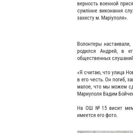
верность военной присяг
сумлінне виконання слу
захисту м. Маріуполя».
Волонтеры настаивали,
родился Андрей, в е
общественных слушаний 
«Я считаю, что улица Н
в его честь. Он погиб, 
малое, что мы можем сде
Мариуполя Вадим Бойчен
На ОШ №15 висит мемо
имеется его фото.