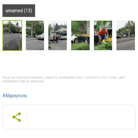
unnamed (13)
Якщо ви помітили помилку, виділіть необхідний текст і натисніть Ctrl + Enter, щоб
повідомити про це редакцію
#Мариуполь