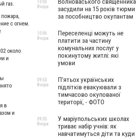
Волноваського священника
13:00
й газ.
Вчора
засудили на 15 років тюрми
 пожара,
за пособництво окупантам
ние с огнем.
е
Переселенці можуть не
10:06
Вчора
платити за частину
комунальних послуг у
102 около
покинутому житлі: які
ии и
умови
бы
П’ятьох українських
09:53
Вчора
инято
підлітків евакуювали з
тимчасово окупованої
території, - ФОТО
я в
азом и
У маріупольських школах
09:35
Вчора
триває набір учнів: як
навчатимуться діти та куди