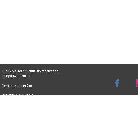
Віримо в повернення до Маріуполя
info@0629.com.ua
Журналисты сайта
+38 (096) 91 303 68
Допускається цитування матеріалів без отримання попередньої згоди 0629.com.ua за
пошукових систем гіперпосилання на цитовані статті не нижче другого абзацу в тек
Матеріали з плашками "Новини компаній", "Промо", "Партнерський матеріал", "Партнер
Реклама на сайті
Ф