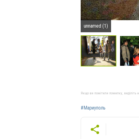
unnamed (1)
Якщо ви помітили помилку, виділіть нео
#Мариуполь