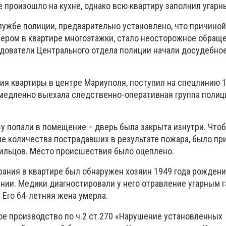
е произошло на кухне, однако всю квартиру заполнил угарны
лужбе полиции, предварительно установлено, что причиной
ером в квартире многоэтажки, стало неосторожное обраще
едователи Центрального отдела полиции начали досудебно
ния квартиры в центре Мариуполя, поступил на спецлинию 
немедленно выехала следственно-оперативная группа полиц
зу попали в помещение – дверь была закрыта изнутри. Что
е количества пострадавших в результате пожара, было пр
ильцов. Место происшествия было оцеплено.
рания в квартире был обнаружен хозяин 1949 года рождени
нии. Медики диагностировали у него отравление угарным г
 Его 64-летняя жена умерла.
ое производство по ч.2 ст.270 «Нарушение установленных