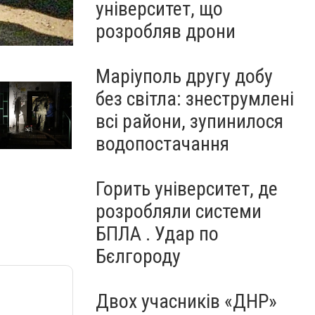
університет, що
розробляв дрони
unnamed (2)
Маріуполь другу добу
без світла: знеструмлені
всі райони, зупинилося
водопостачання
Горить університет, де
розробляли системи
БПЛА . Удар по
Бєлгороду
Двох учасників «ДНР»