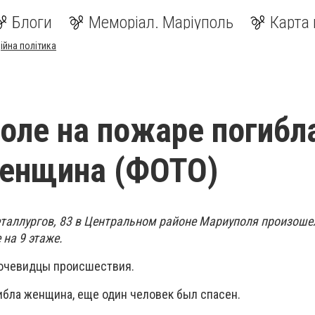
Блоги
Меморіал. Маріуполь
Карта 
ійна політика
оле на пожаре погибла
женщина (ФОТО)
еталлургов, 83 в Центральном районе Мариуполя произоше
на 9 этаже.
 очевидцы происшествия.
ибла женщина, еще один человек был спасен.