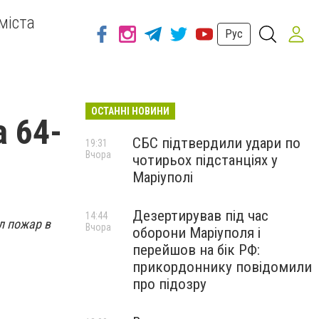
міста
Рус
ОСТАННІ НОВИНИ
 64-
СБС підтвердили удари по
19:31
Вчора
чотирьох підстанціях у
Маріуполі
Дезертирував під час
14:44
л пожар в
Вчора
оборони Маріуполя і
перейшов на бік РФ:
прикордоннику повідомили
про підозру