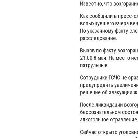
Известно, что возгорани
Как сообщили в пресс-с
вспыхнувшего вчера веч
По указанному факту сл
расследование.
Вызов по факту возгора
21.00 8 мая. На место 
патрульные.
Сотрудники ГСЧС не сра
предупредить увеличени
решение об эвакуации ж
После ликвидации возго
бессознательном состоя
алкогольное отравление.
Сейчас открыто уголовн