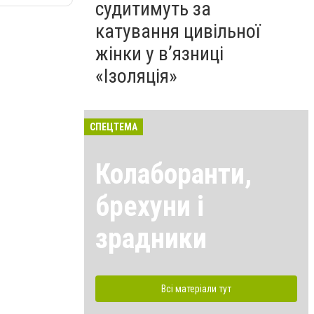
судитимуть за
катування цивільної
жінки у в’язниці
«Ізоляція»
СПЕЦТЕМА
Колаборанти,
брехуни і
зрадники
Всі матеріали тут