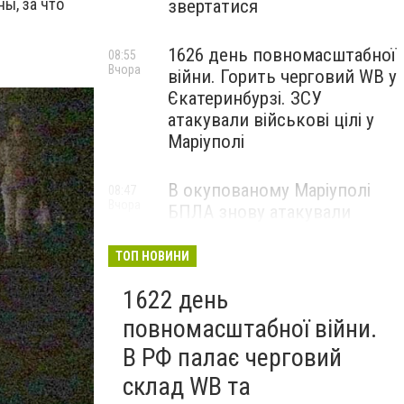
ы, за что
звертатися
1626 день повномасштабної
08:55
Вчора
війни. Горить черговий WB у
Єкатеринбурзі. ЗСУ
атакували військові цілі у
Маріуполі
В окупованому Маріуполі
08:47
Вчора
БПЛА знову атакували
енергетичну інфраструктуру,
— ВІДЕО
ТОП НОВИНИ
1622 день
повномасштабної війни.
В РФ палає черговий
склад WB та