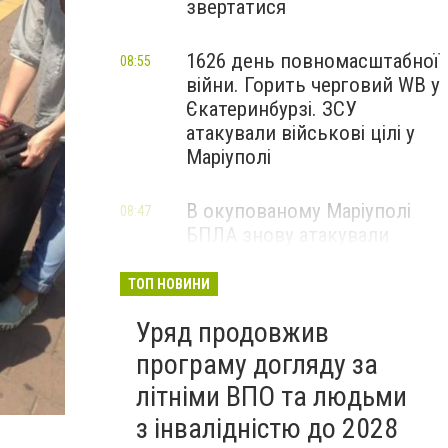
звертатися
1626 день повномасштабної
08:55
війни. Горить черговий WB у
Єкатеринбурзі. ЗСУ
атакували військові цілі у
Маріуполі
В окупованому Маріуполі
08:47
БПЛА знову атакували
енергетичну інфраструктуру,
— ВІДЕО
ТОП НОВИНИ
Уряд продовжив
програму догляду за
літніми ВПО та людьми
з інвалідністю до 2028