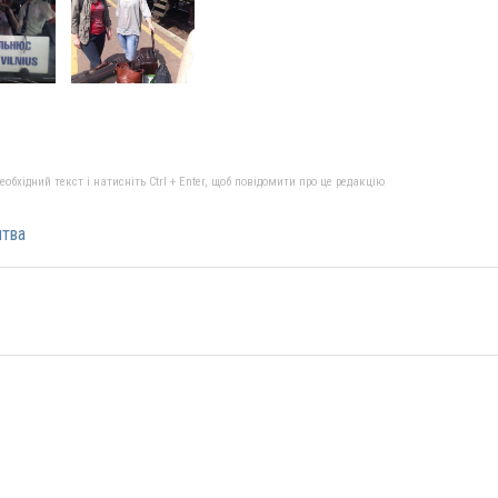
бхідний текст і натисніть Ctrl + Enter, щоб повідомити про це редакцію
тва