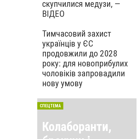
скупчилися медузи, —
ВІДЕО
Тимчасовий захист
українців у ЄС
продовжили до 2028
року: для новоприбулих
чоловіків запровадили
нову умову
СПЕЦТЕМА
Колаборанти,