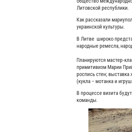
общество международной
Литовской республики.
Как рассказали мариупо
украинской культуры.
В Литве широко предста
народные ремесла, наро
Планируются мастер-кла
примитивизм Марии Прий
роспись стен; выставка 
(кукла – мотанка и игру
В процессе визита будут
команды.