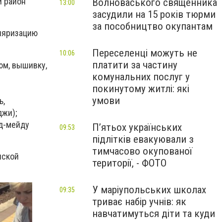
й район
Волноваського священника
13:00
засудили на 15 років тюрми
за пособництво окупантам
уляризацию
Переселенці можуть не
10:06
платити за частину
юм, вышивку,
комунальних послуг у
покинутому житлі: які
умови
ь,
джи);
нд-мейду
П’ятьох українських
09:53
підлітків евакуювали з
тимчасово окупованої
нской
території, - ФОТО
У маріупольських школах
09:35
триває набір учнів: як
навчатимуться діти та куди