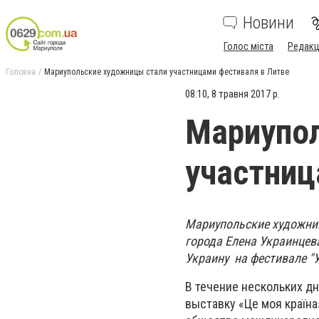
Новини
Голос міста
Редакц
Головна
Мариупольские художницы стали участницами фестиваля в Литве
08:10, 8 травня 2017 р.
Мариупо
участниц
Мариупольские художник
города Елена Украинцев
Украину на фестивале
"У
В течение нескольких дн
выставку «Це моя країн