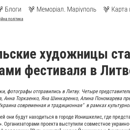
Блоги
Меморіал. Маріуполь
Карта 
ійна політика
льские художницы ст
ами фестиваля в Литв
и, фотографы отправились в Литву. Четыре представите
а, Анна Торкаенко, Яна Шинкаренко, Алина Пономарева пр
краина современная и традиционная" в рамках культурно
ей они будут находиться в городе Ионишкелис, где предст
а». Организаторами проекта выступили совместное украино