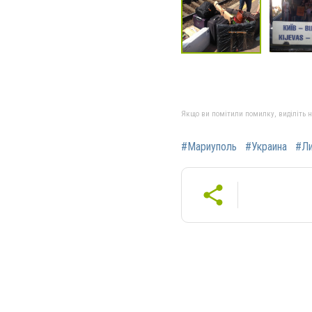
Якщо ви помітили помилку, виділіть нео
#Мариуполь
#Украина
#Ли