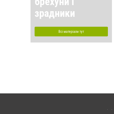
брехуни і
зрадники
Всі матеріали тут