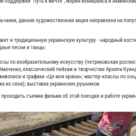
 поддержки "Путь к мечте", мэрия Йонишкиса и Акмянски
льчанки, данная художественная акция направлена на поп
вят и традиционную украинскую культуру - народный кост
дные песни и танцы.
ссы по изобразительному искусству (петриковская роспис
маченко, классический пейзаж в творчестве Архипа Куин
живописи и графики «Це моя країна»; мастер-классы по хэ
шка из сена); выставка украинских рушников.
 проходить съемки фильма об этой поездке и работе украи