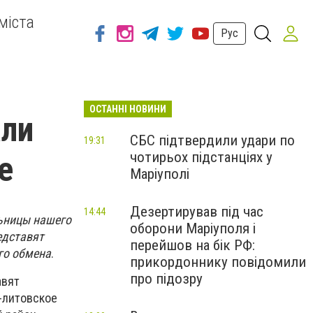
міста
Рус
ОСТАННІ НОВИНИ
али
СБС підтвердили удари по
19:31
чотирьох підстанціях у
е
Маріуполі
Дезертирував під час
14:44
льницы нашего
оборони Маріуполя і
едставят
перейшов на бік РФ:
го обмена
.
прикордоннику повідомили
про підозру
авят
-литовское