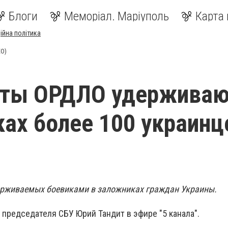
Блоги
Меморіал. Маріуполь
Карта 
ійна політика
ЕО)
сты ОРДЛО удерживаю
ах более 100 украинц
ерживаемых боевиками в заложниках граждан Украины.
 председателя СБУ Юрий Тандит в эфире "5 канала".