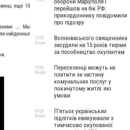
оборони Маріуполя і
аины, еще 10
перейшов на бік РФ:
прикордоннику повідомили
про підозру
кими .... Мы
или найденных
Волноваського священника
13:00
Вчора
засудили на 15 років тюрми
за пособництво окупантам
на.
Переселенці можуть не
10:06
Вчора
платити за частину
комунальних послуг у
покинутому житлі: які
умови
П’ятьох українських
09:53
Вчора
підлітків евакуювали з
тимчасово окупованої