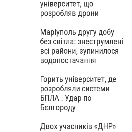
університет, що
розробляв дрони
Маріуполь другу добу
без світла: знеструмлені
всі райони, зупинилося
водопостачання
Горить університет, де
розробляли системи
БПЛА . Удар по
Бєлгороду
Двох учасників «ДНР»