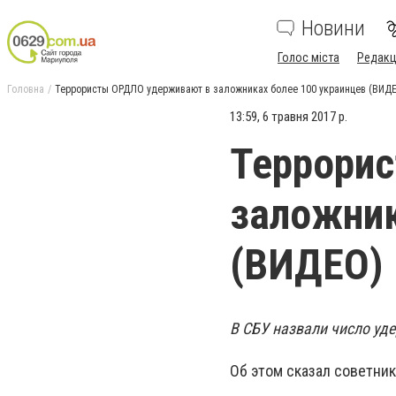
Новини
Голос міста
Редакц
Головна
Террористы ОРДЛО удерживают в заложниках более 100 украинцев (ВИД
13:59, 6 травня 2017 р.
Террори
заложник
(ВИДЕО)
В СБУ назвали число уд
Об этом сказал советник