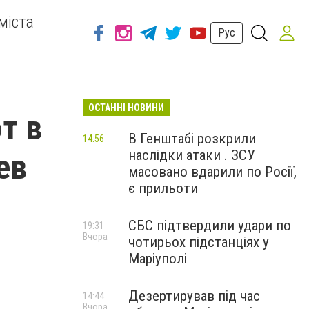
міста
Рус
ОСТАННІ НОВИНИ
т в
В Генштабі розкрили
14:56
наслідки атаки . ЗСУ
ев
масовано вдарили по Росії,
є прильоти
СБС підтвердили удари по
19:31
Вчора
чотирьох підстанціях у
Маріуполі
Дезертирував під час
14:44
Вчора