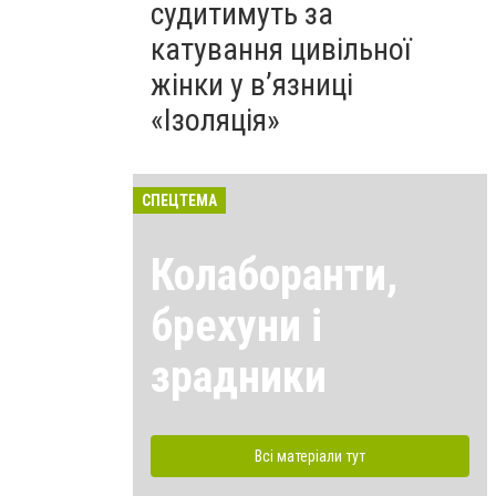
судитимуть за
катування цивільної
жінки у в’язниці
«Ізоляція»
СПЕЦТЕМА
Колаборанти,
брехуни і
зрадники
Всі матеріали тут