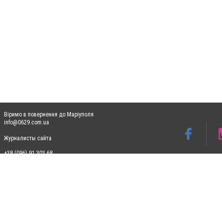
Віримо в повернення до Маріуполя
info@0629.com.ua
Журналисты сайта
+38 (096) 91 303 68
Допускається цитування матеріалів без отримання попередньої згоди 0629.com.ua за
пошукових систем гіперпосилання на цитовані статті не нижче другого абзацу в тек
Матеріали з плашками "Новини компаній", "Промо", "Партнерський матеріал", "Партнер
Реклама на сайті
Ф