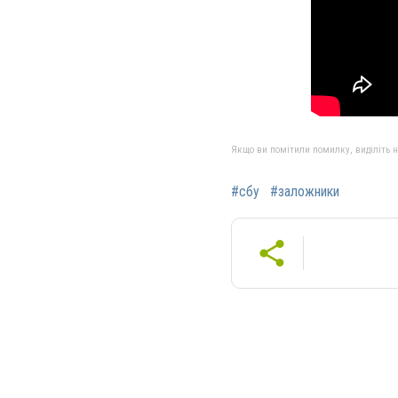
Якщо ви помітили помилку, виділіть нео
#сбу
#заложники