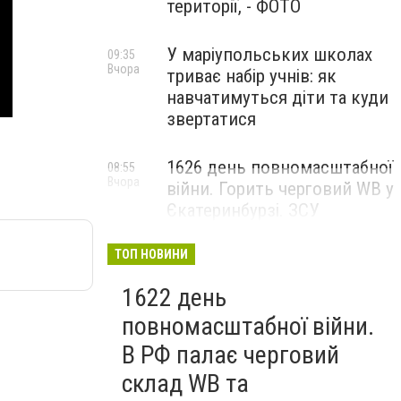
території, - ФОТО
У маріупольських школах
09:35
Вчора
триває набір учнів: як
навчатимуться діти та куди
звертатися
1626 день повномасштабної
08:55
Вчора
війни. Горить черговий WB у
Єкатеринбурзі. ЗСУ
атакували військові цілі у
Маріуполі
ТОП НОВИНИ
1622 день
повномасштабної війни.
В РФ палає черговий
склад WB та