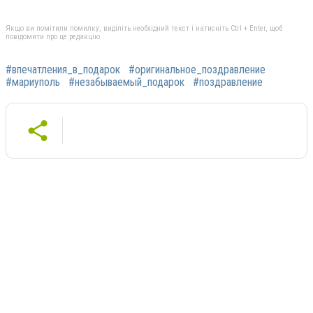
Якщо ви помітили помилку, виділіть необхідний текст і натисніть Ctrl + Enter, щоб
повідомити про це редакцію
#впечатления_в_подарок
#оригинальное_поздравление
#мариуполь
#незабываемый_подарок
#поздравление