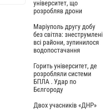
університет, що
розробляв дрони
Маріуполь другу добу
без світла: знеструмлені
всі райони, зупинилося
водопостачання
Горить університет, де
розробляли системи
БПЛА . Удар по
Бєлгороду
Двох учасників «ДНР»