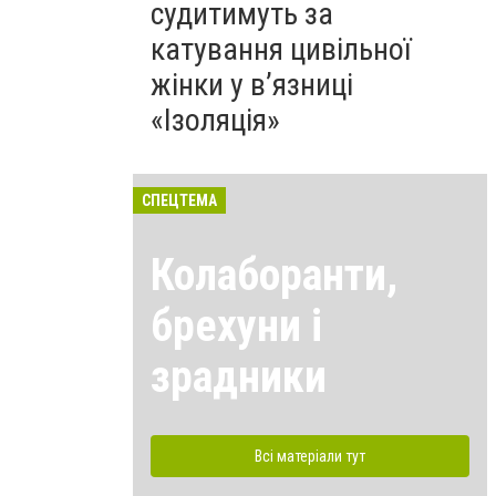
судитимуть за
катування цивільної
жінки у в’язниці
«Ізоляція»
СПЕЦТЕМА
Колаборанти,
брехуни і
зрадники
Всі матеріали тут