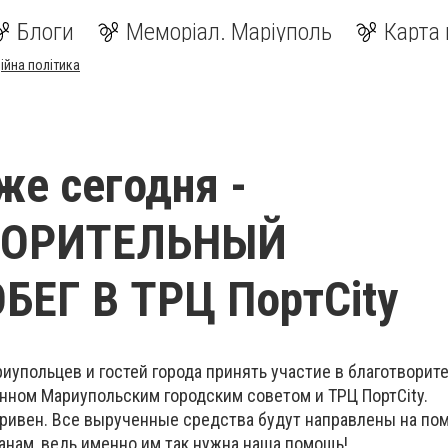
Блоги
Меморіал. Маріуполь
Карта 
ійна політика
же сегодня -
ВОРИТЕЛЬНЫЙ
ЕГ В ТРЦ ПортCity
иупольцев и гостей города принять участие в благотворит
анном Мариупольским городским советом и ТРЦ ПортCity.
 гривен. Все вырученные средства будут направлены на по
нам, ведь именно им так нужна наша помощь!