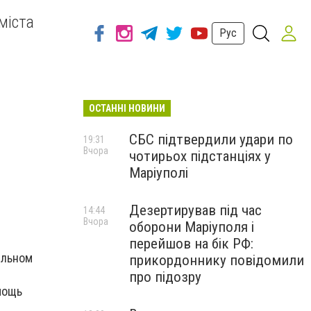
міста
Рус
ОСТАННІ НОВИНИ
СБС підтвердили удари по
19:31
Вчора
чотирьох підстанціях у
Маріуполі
Дезертирував під час
14:44
Вчора
оборони Маріуполя і
перейшов на бік РФ:
ельном
прикордоннику повідомили
про підозру
мощь