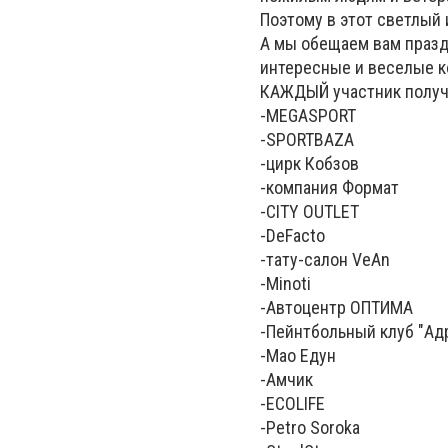
Поэтому в этот светлый
А мы обещаем вам празд
интересные и веселые к
КАЖДЫЙ участник получи
-MEGASPORT
-SPORTBAZA
-цирк Кобзов
-компания Формат
-CITY OUTLET
-DeFacto
-тату-салон VeAn
-Minoti
-Автоцентр ОПТИМА
-Пейнтбольный клуб "Ад
-Мао Едун
-Амчик
-ECOLIFE
-Petro Soroka