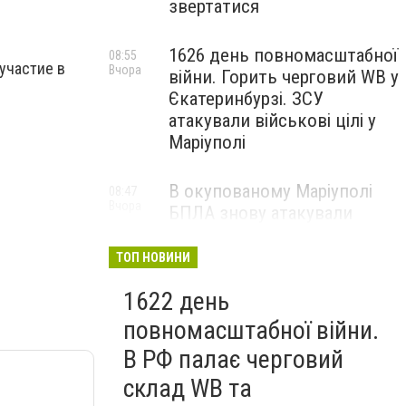
звертатися
1626 день повномасштабної
08:55
участие в
Вчора
війни. Горить черговий WB у
Єкатеринбурзі. ЗСУ
атакували військові цілі у
Маріуполі
В окупованому Маріуполі
08:47
Вчора
БПЛА знову атакували
енергетичну інфраструктуру,
— ВІДЕО
ТОП НОВИНИ
1622 день
повномасштабної війни.
В РФ палає черговий
склад WB та