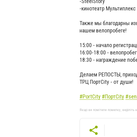
-SteelStory
-кинотеатр Мультиплекс 
Также мы благодарны из
нашем велопробеге!
15:00 - начало регистра
16:00-18:00 - велопробе
18:30 - награждение по
Делаем РЕПОСТЫ, прихо
ТРЦ ПортCity - от души!
#PortCity
#ПортCity
#sen
Якщо ви помітили помилку, виділіть нео