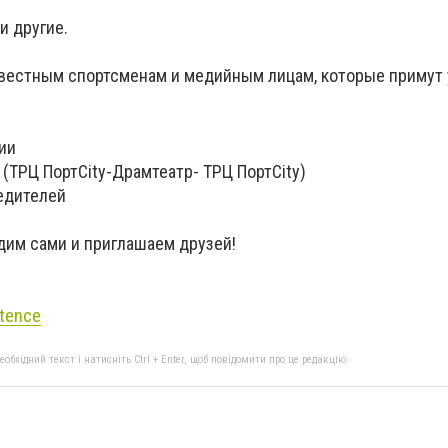
и другие.
вестным спортсменам и медийным лицам, которые примут 
ции
г (ТРЦ ПортCity-Драмтеатр- ТРЦ ПортCity)
бедителей
дим сами и приглашаем друзей!
tence
бхідний текст і натисніть Ctrl + Enter, щоб повідомити про це редакцію