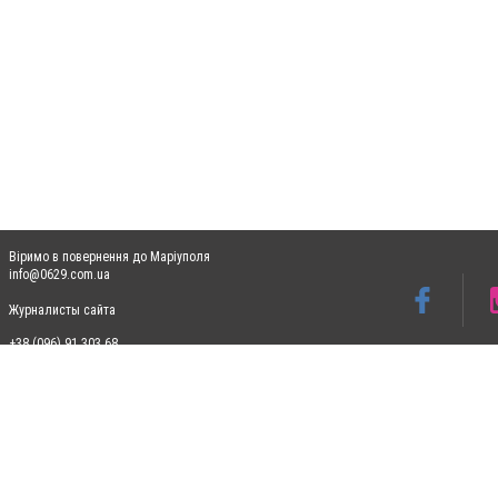
Віримо в повернення до Маріуполя
info@0629.com.ua
Журналисты сайта
+38 (096) 91 303 68
Допускається цитування матеріалів без отримання попередньої згоди 0629.com.ua за
пошукових систем гіперпосилання на цитовані статті не нижче другого абзацу в тек
Матеріали з плашками "Новини компаній", "Промо", "Партнерський матеріал", "Партнер
Реклама на сайті
Ф