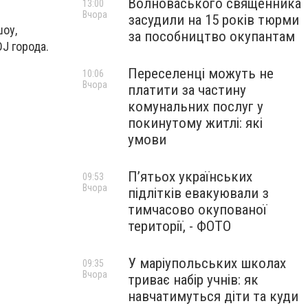
Волноваського священника
13:00
Вчора
засудили на 15 років тюрми
оу,
за пособництво окупантам
J города.
Переселенці можуть не
10:06
Вчора
платити за частину
комунальних послуг у
покинутому житлі: які
умови
П’ятьох українських
09:53
Вчора
підлітків евакуювали з
тимчасово окупованої
території, - ФОТО
У маріупольських школах
09:35
Вчора
триває набір учнів: як
навчатимуться діти та куди