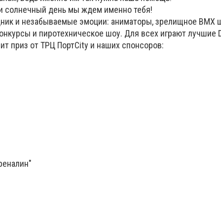
 и солнечный день мы ждем именно тебя!
ник и незабываемые эмоции: аниматоры, зрелищное BMX ш
онкурсы и пиротехническое шоу. Для всех играют лучшие D
т приз от ТРЦ ПортCity и наших спонсоров:
реналин"