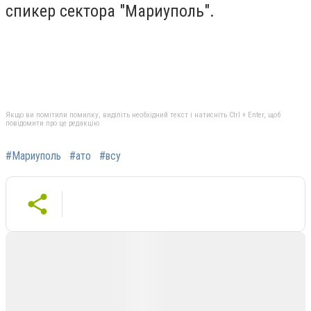
спикер сектора "Мариуполь".
Якщо ви помітили помилку, виділіть необхідний текст і натисніть Ctrl + Enter, щоб
повідомити про це редакцію
#Мариуполь
#ато
#всу