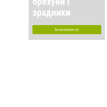
брехуни і
зрадники
Всі матеріали тут