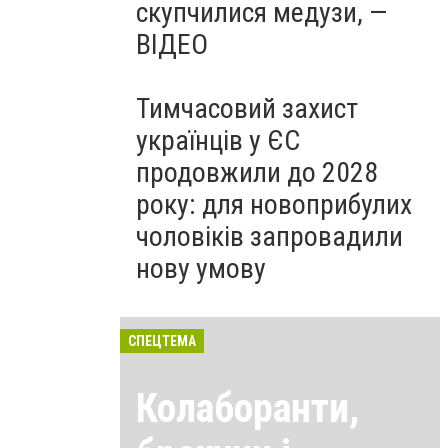
скупчилися медузи, —
ВІДЕО
Тимчасовий захист
українців у ЄС
продовжили до 2028
року: для новоприбулих
чоловіків запровадили
нову умову
СПЕЦТЕМА
Колаборанти,