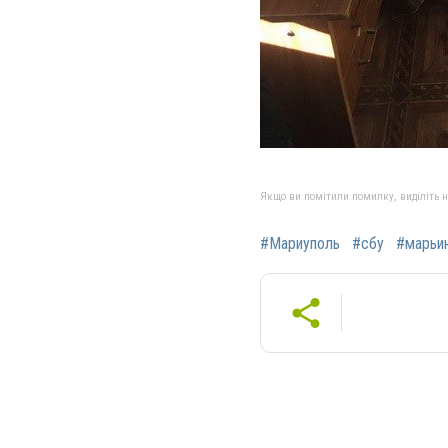
Якщо ви помітили помилку, виділіть нео
#Мариуполь
#сбу
#марьи