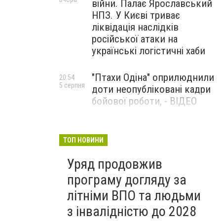
війни. Палає Ярославський
НПЗ. У Києві триває
ліквідація наслідків
російської атаки на
українські логістичні хаби
"Птахи Одіна" оприлюднили
20:54
5 серпня
доти неопубліковані кадри
бойової роботи, - ВІДЕО
Маріуполець Андрій
17:15
5 серпня
Бєдняков зіграє тата
ТОП НОВИНИ
Петрика П’яточкина у
Уряд продовжив
новому українському
фільмі, - ФОТО
програму догляду за
літніми ВПО та людьми
з інвалідністю до 2028