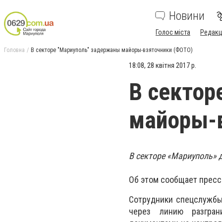
Новини
Голос міста
Редакц
Головна
В секторе "Мариуполь" задержаны майоры-взяточники (ФОТО)
18:08, 28 квітня 2017 р.
В сектор
майоры-
В секторе «Мариуполь» 
Об этом сообщает пресс
Сотрудники спецслужбы
через линию разгран