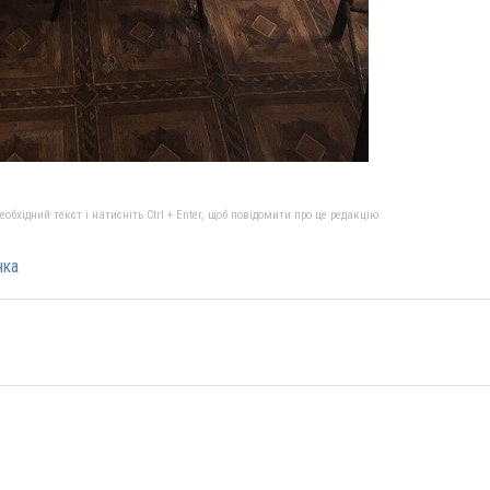
бхідний текст і натисніть Ctrl + Enter, щоб повідомити про це редакцію
нка