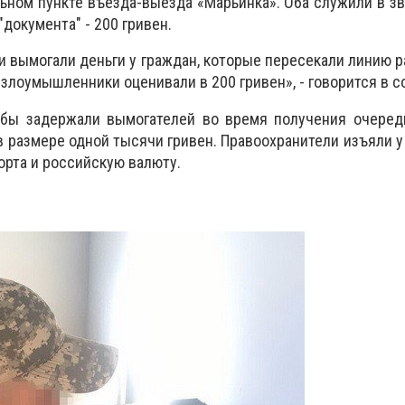
ьном пункте въезда-выезда «Марьинка». Оба служили в з
"документа" - 200 гривен.
 вымогали деньги у граждан, которые пересекали линию р
злоумышленники оценивали в 200 гривен», - говорится в 
бы задержали вымогателей во время получения очередн
 размере одной тысячи гривен. Правоохранители изъяли 
орта и российскую валюту.