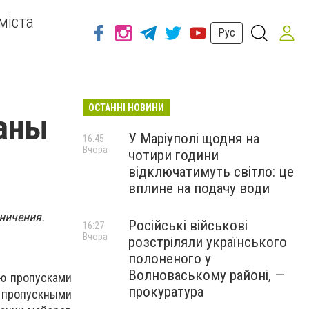
міста
Рус
ОСТАННІ НОВИНИ
жаны
У Маріуполі щодня на
16:45
Вчора
чотири години
відключатимуть світло: це
вплине на подачу води
ничения.
Російські військові
16:27
Вчора
розстріляли українського
полоненого у
Волноваському районі, —
ю пропусками
прокуратура
пропускными