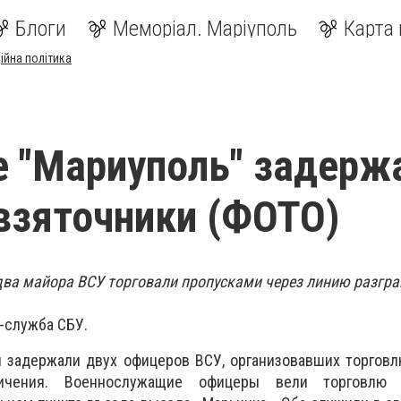
Блоги
Меморіал. Маріуполь
Карта 
ійна політика
е "Мариуполь" задер
взяточники (ФОТО)
два майора ВСУ торговали пропусками через линию разгра
-служба СБУ.
 задержали двух офицеров ВСУ, организовавших торговл
ичения. Военнослужащие офицеры вели торговлю 