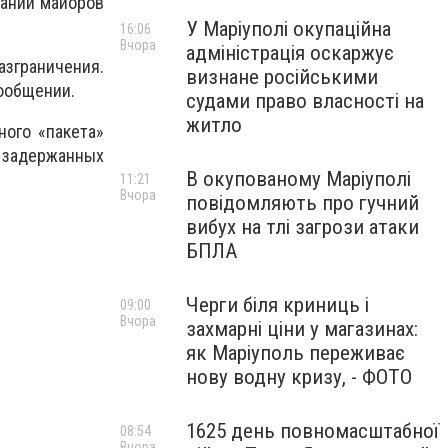
вании майоров
У Маріуполі окупаційна
16:06
Вчора
адміністрація оскаржує
азграничения.
визнане російськими
сообщении.
судами право власності на
житло
ого «пакета»
у задержанных
В окупованому Маріуполі
11:21
Вчора
повідомляють про гучний
вибух на тлі загрози атаки
БПЛА
Черги біля криниць і
09:00
Вчора
захмарні ціни у магазинах:
як Маріуполь переживає
нову водну кризу, - ФОТО
1625 день повномасштабної
08:54
Вчора