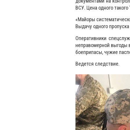
документами на контрол
ВСУ. Цена одного такого 
«Майоры систематически
Выдачу одного пропуска 
Оперативники спецслуж
неправомерной выгоды в
боеприпасы, чужие пасп
Ведется следствие.