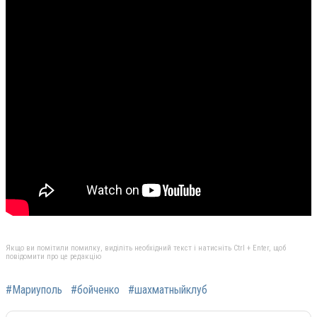
Якщо ви помітили помилку, виділіть необхідний текст і натисніть Ctrl + Enter, щоб
повідомити про це редакцію
#Мариуполь
#бойченко
#шахматныйклуб