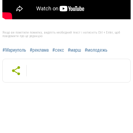
Якщо ви помітили помилку, виділіть необхідний текст і натисніть Ctrl + Enter, щоб
повідомити про це редакцію
#Мариуполь
#реклама
#секс
#марш
#молодежь