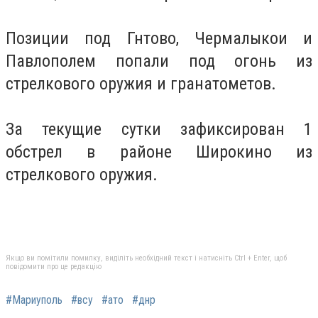
Позиции под Гнтово, Чермалыкои и
Павлополем попали под огонь из
стрелкового оружия и гранатометов.
За текущие сутки зафиксирован 1
обстрел в районе Широкино из
стрелкового оружия.
Якщо ви помітили помилку, виділіть необхідний текст і натисніть Ctrl + Enter, щоб
повідомити про це редакцію
#Мариуполь
#всу
#ато
#днр