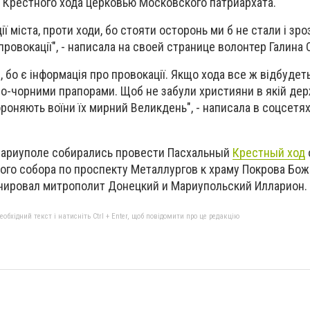
 Крестного хода церковью Московского патриархата.
ії міста, проти ходи, бо стояти осторонь ми б не стали і зро
провокації", - написала на своей странице волонтер Галина 
 бо є інформація про провокації. Якщо хода все ж відбудеть
но-чорними прапорами. Щоб не забули християни в якій дер
роняють воїни їх мирний Великдень", - написала в соцсетя
Мариуполе собирались провести Пасхальный
Крестный ход
ого собора по проспекту Металлургов к храму Покрова Бож
нировал митрополит Донецкий и Мариупольский Илларион.
бхідний текст і натисніть Ctrl + Enter, щоб повідомити про це редакцію