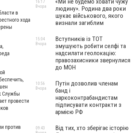
«Ми не будемо ховати чужу
16:17
Вчора
людину». Родина два роки
бласти в
шукає військового, якого
рестного хода
визнали загиблим
ерены
Вступників із ТОТ
15:04
Вчора
змушують робити селфі та
а,
надсилати геолокацію:
реда
правозахисники звернулися
до МОН
кой
беспечить,
Путін дозволив членам
10:56
ршен
Вчора
банд і
ик Службы
наркоконтрабандистам
ает провести
підписувати контракти з
иков
армією РФ
ли против
Від тих, хто зберігає історію
09:43
Вчора