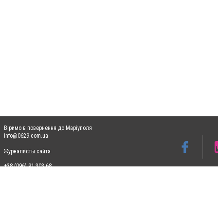
Віримо в повернення до Маріуполя
info@0629.com.ua
Журналисты сайта
+38 (096) 91 303 68
Допускається цитування матеріалів без отримання попередньої згоди 0629.com.ua за
пошукових систем гіперпосилання на цитовані статті не нижче другого абзацу в тек
Матеріали з плашками "Новини компаній", "Промо", "Партнерський матеріал", "Партнер