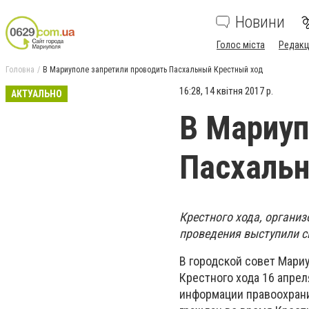
Новини
Голос міста
Редакц
Головна
В Мариуполе запретили проводить Пасхальный Крестный ход
16:28, 14 квітня 2017 р.
АКТУАЛЬНО
В Мариуп
Пасхальн
Крестного хода, организ
проведения выступили с
В городской совет Мари
Крестного хода 16 апрел
информации правоохрани