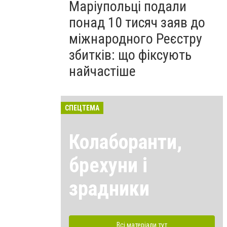
Маріупольці подали
понад 10 тисяч заяв до
міжнародного Реєстру
збитків: що фіксують
найчастіше
СПЕЦТЕМА
Колаборанти,
брехуни і
зрадники
Всі матеріали тут