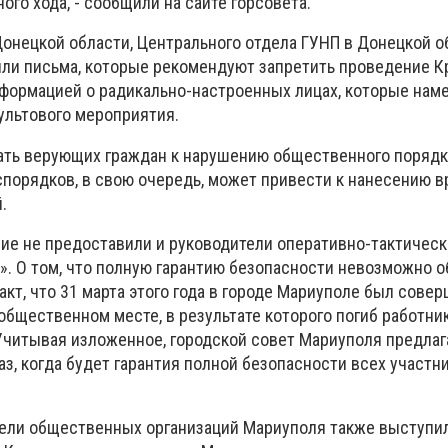
ого хода, - сообщили на сайте горсовета.
Донецкой области, Центрального отдела ГУНП в Донецкой о
или письма, которые рекомендуют запретить проведение К
формацией о радикально-настроенных лицах, которые нам
льтового мероприятия.
ть верующих граждан к нарушению общественного порядк
спорядков, в свою очередь, может привести к нанесению в
.
сие не предоставили и руководители оперативно-тактичес
». О том, что полную гарантию безопасности невозможно о
акт, что 31 марта этого года в городе Мариуполе был сове
 общественном месте, в результате которого погиб работн
Учитывая изложенное, городской совет Мариуполя предлаг
аз, когда будет гарантия полной безопасности всех участн
ели общественных организаций Мариуполя также выступи