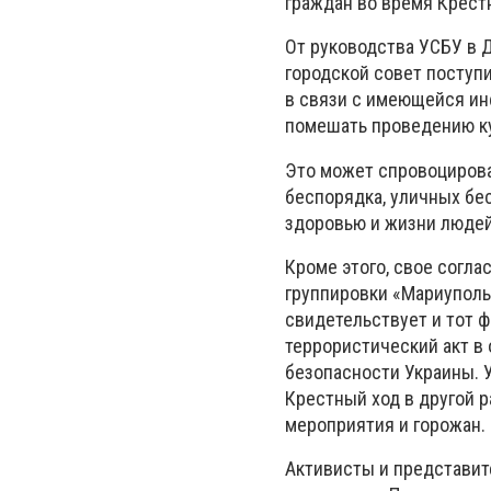
граждан во время Крестн
От руководства УСБУ в 
городской совет поступ
в связи с имеющейся ин
помешать проведению ку
Это может спровоцирова
беспорядка, уличных бе
здоровью и жизни людей
Кроме этого, свое согла
группировки «Мариуполь
свидетельствует и тот ф
террористический акт в
безопасности Украины. 
Крестный ход в другой р
мероприятия и горожан.
Активисты и представит