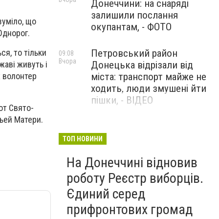
Донеччини: на снаряді
залишили послання
зуміло, що
окупантам, - ФОТО
Однорог.
Петровський район
ся, то тільки
09:08
Вчора
Донецька відрізали від
жаві живуть і
міста: транспорт майже не
х волонтер
ходить, люди змушені йти
пішки, - ВІДЕО
от Свято-
ьей Матери.
1624 день повномасштабної
08:54
Вчора
війни. РФ вдарила
ТОП НОВИНИ
«Іскандерами» по Київщині і
На Донеччині відновив
столиці. 15 людей загинули.
В Росії палають
роботу Реєстр виборців.
енергопідстанції та
Єдиний серед
черговий WB
прифронтових громад