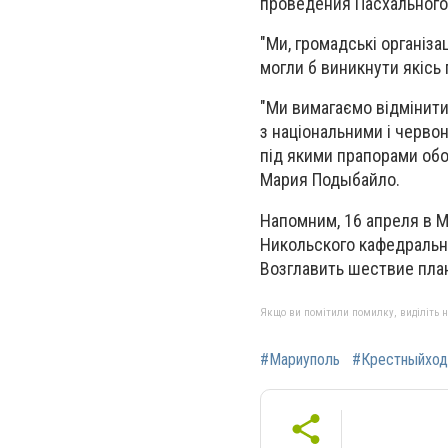
проведения Пасхального
"Ми, громадські організац
могли б виникнути якісь 
"Ми вимагаємо відмінити,
з національними і черво
під якими прапорами обо
Мария Подыбайло.
Напомним, 16 апреля в 
Никольского кафедральн
Возглавить шествие пла
Якщо ви помітили помилку, виділіть нео
#Мариуполь
#Крестныйход