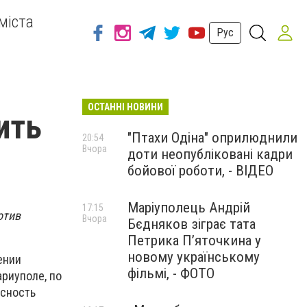
міста
Рус
ОСТАННІ НОВИНИ
ить
"Птахи Одіна" оприлюднили
20:54
Вчора
доти неопубліковані кадри
бойової роботи, - ВІДЕО
Маріуполець Андрій
17:15
отив
Вчора
Бєдняков зіграє тата
Петрика П’яточкина у
новому українському
ении
фільмі, - ФОТО
ариуполе, по
асность