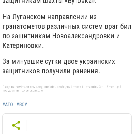
защитникам шахты «Бутовка».
На Луганском направлении из
гранатометов различных систем враг бил
по защитникам Новоалександровки и
Катериновки.
За минувшие сутки двое украинских
защитников получили ранения.
Якщо ви помітили помилку, виділіть необхідний текст і натисніть Ctrl + Enter, щоб
повідомити про це редакцію
#АТО
#ВСУ