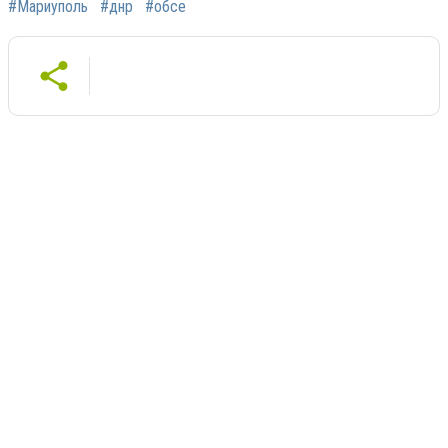
#Мариуполь
#днр
#обсе