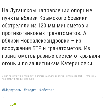
На Луганском направлении опорные
пункты вблизи Крымского боевики
обстреляли из 120 мм минометов и
противотанковых гранатометов. А
вблизи Новоалександровки – из
вооружения БТР и гранатометов. Из
гранатометов разных систем открывали
огонь и по защитникам Катериновки.
Якщо ви помітили помилку, виділіть необхідний текст і натисніть Ctrl + Enter, щоб
повідомити про це редакцію
#Мариуполь
#сводка
#обстрел