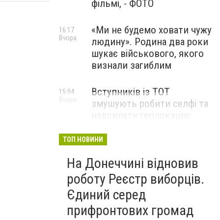
фільмі, - ФОТО
«Ми не будемо ховати чужу
16:17
Вчора
людину». Родина два роки
шукає військового, якого
визнали загиблим
Вступників із ТОТ
15:04
Вчора
змушують робити селфі та
надсилати геолокацію:
правозахисники звернулися
до МОН
ТОП НОВИНИ
На Донеччині відновив
роботу Реєстр виборців.
Єдиний серед
прифронтових громад