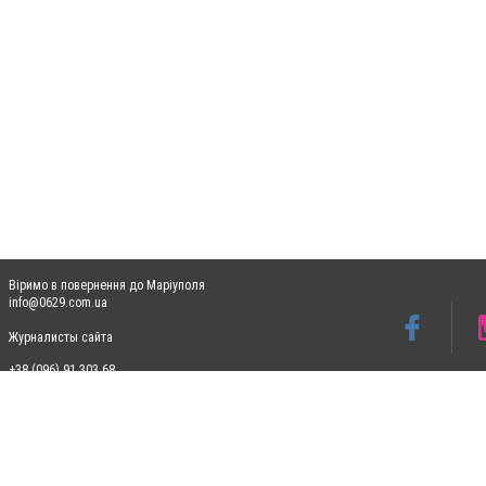
Віримо в повернення до Маріуполя
info@0629.com.ua
Журналисты сайта
+38 (096) 91 303 68
Допускається цитування матеріалів без отримання попередньої згоди 0629.com.ua за
пошукових систем гіперпосилання на цитовані статті не нижче другого абзацу в тек
Матеріали з плашками "Новини компаній", "Промо", "Партнерський матеріал", "Партнер