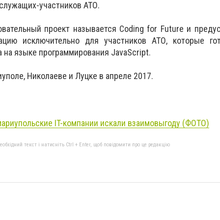
служащих-участников АТО.
вательный проект называется Coding for Future и предус
кацию исключительно для участников АТО, которые го
 на языке программирования JavaScript.
иуполе, Николаеве и Луцке в апреле 2017.
мариупольскиe IT-компании искали взаимовыгоду (ФОТО)
бхідний текст і натисніть Ctrl + Enter, щоб повідомити про це редакцію