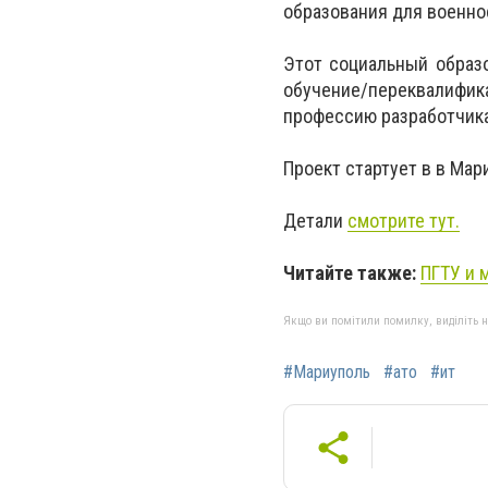
образования для военно
Этот социальный образо
обучение/переквалифи
профессию разработчика
Проект стартует в в Мар
Детали
смотрите тут.
Читайте также:
ПГТУ и 
Якщо ви помітили помилку, виділіть нео
#Мариуполь
#ато
#ит