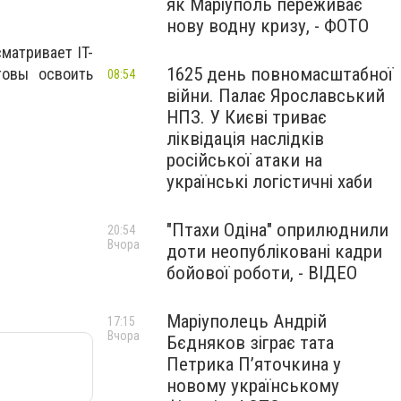
як Маріуполь переживає
нову водну кризу, - ФОТО
матривает IT-
1625 день повномасштабної
товы освоить
08:54
війни. Палає Ярославський
НПЗ. У Києві триває
ліквідація наслідків
російської атаки на
українські логістичні хаби
"Птахи Одіна" оприлюднили
20:54
Вчора
доти неопубліковані кадри
бойової роботи, - ВІДЕО
Маріуполець Андрій
17:15
Вчора
Бєдняков зіграє тата
Петрика П’яточкина у
новому українському