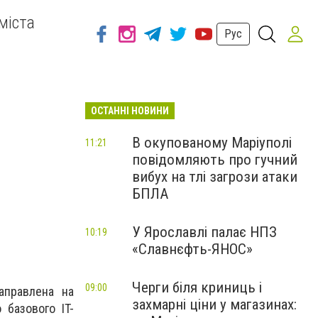
міста
Рус
ОСТАННІ НОВИНИ
В окупованому Маріуполі
11:21
повідомляють про гучний
вибух на тлі загрози атаки
БПЛА
У Ярославлі палає НПЗ
10:19
«Славнєфть-ЯНОС»
Черги біля криниць і
09:00
аправлена на
захмарні ціни у магазинах:
 базового IT-