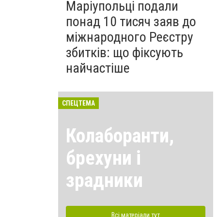
Маріупольці подали
понад 10 тисяч заяв до
міжнародного Реєстру
збитків: що фіксують
найчастіше
СПЕЦТЕМА
Колаборанти,
брехуни і
зрадники
Всі матеріали тут