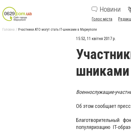
Новини
Голос міста
Редакц
Головна
Участники АТО могут стать IT-шниками в Мариуполе
15:52, 11 квітня 2017 р.
Участник
шниками
Военнослужащие-участни
Об этом сообщает пресс
Благотворительный фон
популяризацию IT-образ