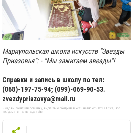
Мариупольская школа искусств "Звезды
Приазовья": - "Мы зажигаем звезды"!
Справки и запись в школу по тел:
(068)-197-75-94; (099)-069-90-53.
zvezdypriazovya@mail.ru
Якщо ви помітили помилку, виділіть необхідний текст і натисніть Ctrl + Enter, щоб
повідомити про це редакцію