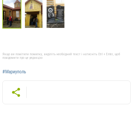
Якщо ви помітили помилку, виділіть необхідний текст і натисніть Ctrl + Enter, щоб
повідомити про це редакцію
#Мариуполь