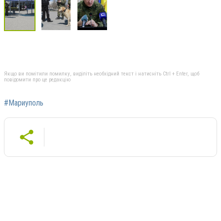
Якщо ви помітили помилку, виділіть необхідний текст і натисніть Ctrl + Enter, щоб
повідомити про це редакцію
#Мариуполь