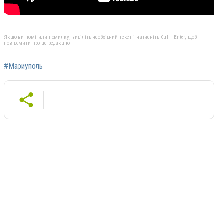
Якщо ви помітили помилку, виділіть необхідний текст і натисніть Ctrl + Enter, щоб
повідомити про це редакцію
#Мариуполь