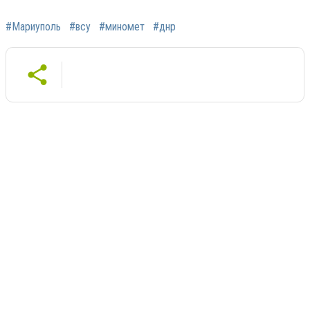
#Мариуполь
#всу
#миномет
#днр