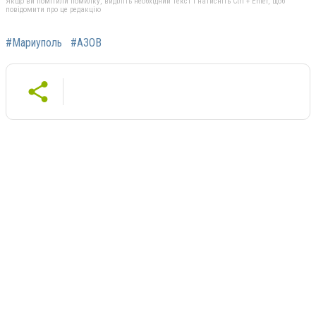
Якщо ви помітили помилку, виділіть необхідний текст і натисніть Ctrl + Enter, щоб
повідомити про це редакцію
#Мариуполь
#АЗОВ