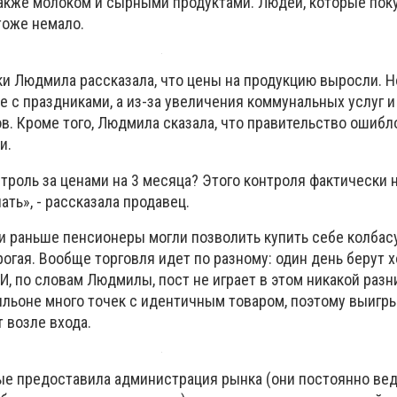
акже молоком и сырными продуктами. Людей, которые пок
 тоже немало.
и Людмила рассказала, что цены на продукцию выросли. Н
 с праздниками, а из-за увеличения коммунальных услуг и
. Кроме того, Людмила сказала, что правительство ошибло
и.
троль за ценами на 3 месяца? Этого контроля фактически н
ать», - рассказала продавец.
и раньше пенсионеры могли позволить купить себе колбасу
огая. Вообще торговля идет по разному: один день берут 
 И, по словам Людмилы, пост не играет в этом никакой разн
вильоне много точек с идентичным товаром, поэтому выигр
 возле входа.
ые предоставила администрация рынка (они постоянно ве