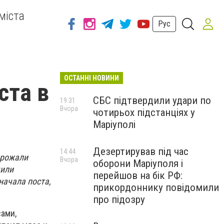
міста
Рус
ОСТАННІ НОВИНИ
ста в
СБС підтвердили удари по
19:31
Вчора
чотирьох підстанціях у
Маріуполі
Дезертирував під час
14:44
орожали
Вчора
оборони Маріуполя і
шили
перейшов на бік РФ:
начала поста,
прикордоннику повідомили
про підозру
сами,