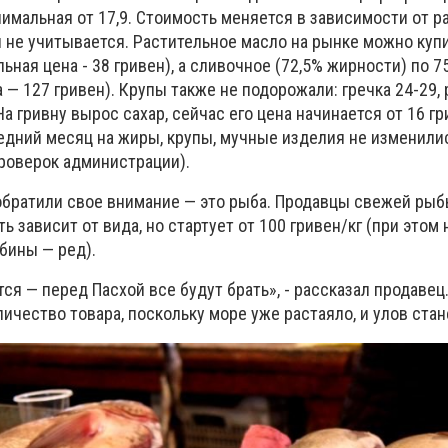
инимальная от 17,9. Стоимость меняется в зависимости от р
 не учитывается. Растительное масло на рынке можно купи
ьная цена - 38 гривен), а сливочное (72,5% жирности) по 7
 — 127 гривен). Крупы также не подорожали: гречка 24-29, 
а гривну вырос сахар, сейчас его цена начинается от 16 гр
ледний месяц на жиры, крупы, мучные изделия не изменили
роверок администрации).
 обратили свое внимание — это рыба. Продавцы свежей рыб
ь зависит от вида, но стартует от 100 гривен/кг (при этом
бины — ред).
ся — перед Пасхой все будут брать», - рассказал продавец.
личество товара, поскольку море уже растаяло, и улов ста