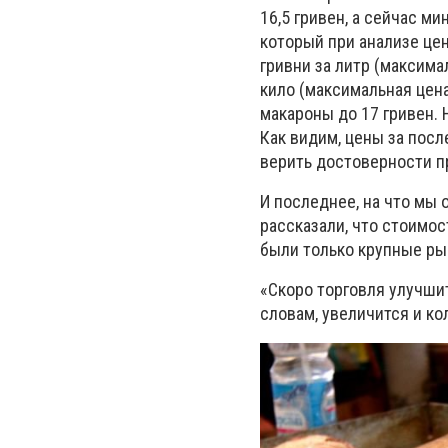
16,5 гривен, а сейчас м
который при анализе цен
гривни за литр (максимал
кило (максимальная цена
макароны до 17 гривен. Н
Как видим, цены за пос
верить достоверности п
И последнее, на что мы
рассказали, что стоимост
были только крупные ры
«Скоро торговля улучшит
словам, увеличится и ко