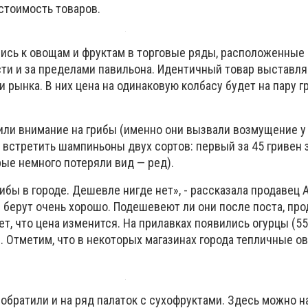
стоимость товаров.
лись к овощам и фруктам в торговые ряды, расположенные 
ти и за пределами павильона. Идентичный товар выставля
и рынка. В них цена на одинаковую колбасу будет на пару г
или внимание на грибы (именно они вызвали возмущение у
 встретить шампиньоны двух сортов: первый за 45 гривен з
рые немного потеряли вид — ред).
рибы в городе. Дешевле нигде нет», - рассказала продавец 
ы берут очень хорошо. Подешевеют ли они после поста, про
т, что цена изменится. На прилавках появились огурцы (55 
. Отметим, что в некоторых магазинах города тепличные о
братили и на ряд палаток с сухофруктами. Здесь можно на