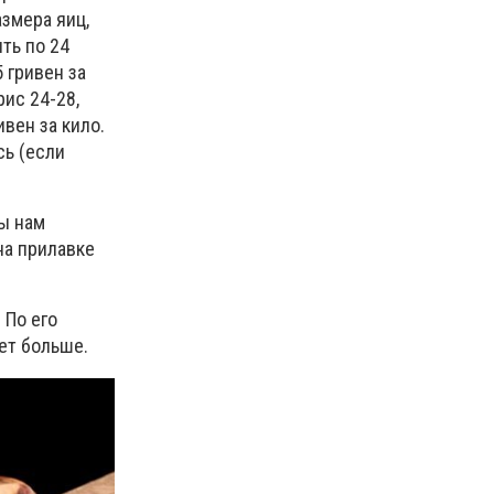
азмера яиц,
ть по 24
5 гривен за
рис 24-28,
ивен за кило.
сь (если
ы нам
 на прилавке
 По его
нет больше.