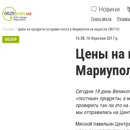
Новини
Голос міста
Редакц
Головна
Цены на продукты во время поста в Мариуполе не выросли (ФОТО)
16:38, 16 березня 2017 р.
ОБЗОР
Цены на 
Мариупол
Сегодня 18 день Велико
«постные» продукты, а 
проверить так ли это на
мы отправились на Цент
Мясной павильон Централ