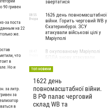
атегории
звертатися
о 90 гривен
1626 день повномасштабної
08:55
Вчора
війни. Горить черговий WB у
из-за поста
Єкатеринбурзі. ЗСУ
 данным на 22
атакували військові цілі у
столько же.
Маріуполі
состав
В окупованому Маріуполі
08:47
метили, что
Вчора
БПЛА знову атакували
тоит в
енергетичну інфраструктуру,
вле. Но и
— ВІДЕО
ТОП НОВИНИ
1622 день
повномасштабної війни.
н. за литр.
гривен за
В РФ палає черговий
реализатор
склад WB та
ваться в