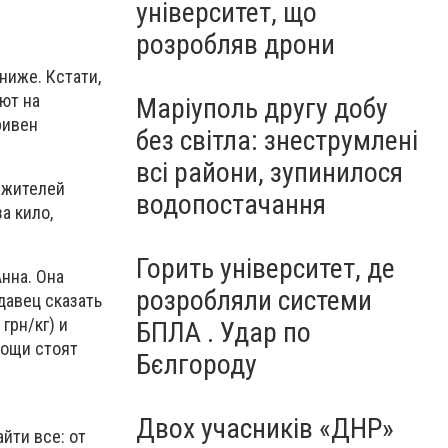
університет, що
розробляв дрони
ниже. Кстати,
ют на
Маріуполь другу добу
ривен
без світла: знеструмлені
всі райони, зупинилося
 жителей
водопостачання
а кило,
Горить університет, де
Анна. Она
розробляли системи
давец сказать
грн/кг) и
БПЛА . Удар по
вощи стоят
Бєлгороду
Двох учасників «ДНР»
йти все: от