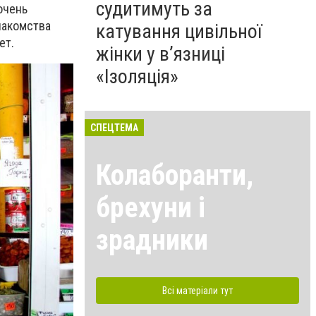
судитимуть за
очень
лакомства
катування цивільної
ет.
жінки у в’язниці
«Ізоляція»
СПЕЦТЕМА
Колаборанти,
брехуни і
зрадники
Всі матеріали тут