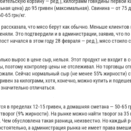
бительскую корзину — ред.), килограмм говядины первой к
льная цена) до 95 гривен (максимальная). Свинина — от 75 д
0-65 грн/кг.
рассказала, что мясо берут как обычно. Меньше клиентов 
 меняли. Это подтвердили и в администрации, заявив, что по
ост начался в этом году 28 февраля — ред.), мясо стоило 
лько вырос в цене сыр, нельзя. Этот продукт не входит в 
ы, поэтому контролер цены не отслеживал. Но торговцы от
жали. Сейчас нормальный сыр (не менее 55% жирности) с
гривен за килограмм, хотя, конечно, можно купить и подеше
 значительно отличаться.
ся в пределах 12-15 гривен, а домашняя сметана — 50-65 гр
творог (9% жирности). На рынке можно найти творог за 35 
рн. Чем обусловлена такая разница, неизвестно. Но каждый 
остоятельно, а администрация рынка не имеет права вмеши