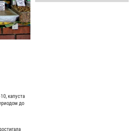
10, капуста
периодом до
достигала