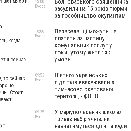
упают мясо и
Волноваського священника
13:00
Вчора
засудили на 15 років тюрми
за пособництво окупантам
о
Переселенці можуть не
10:06
Вчора
платити за частину
сь, когда
комунальних послуг у
покинутому житлі: які
умови
ет и сейчас.
П’ятьох українських
09:53
, то сейчас
Вчора
підлітків евакуювали з
хорошо,
тимчасово окупованої
ицы. Стоит
території, - ФОТО
ывают
У маріупольських школах
09:35
Вчора
триває набір учнів: як
дут
навчатимуться діти та куди