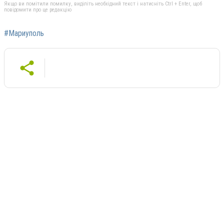
Якщо ви помітили помилку, виділіть необхідний текст і натисніть Ctrl + Enter, щоб
повідомити про це редакцію
#Мариуполь