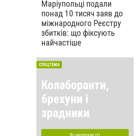
Маріупольці подали
понад 10 тисяч заяв до
міжнародного Реєстру
збитків: що фіксують
найчастіше
СПЕЦТЕМА
Колаборанти,
брехуни і
зрадники
Всі матеріали тут