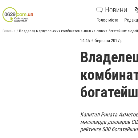
Новини
Голос міста
Редакц
Головна
Владелец мариупольских комбинатов выпал из списка богатейших людей
14:45, 6 березня 2017 р.
Владелец
комбинат
богатейш
Капитал Рината Ахметова
миллиарда долларов США
рейтинге 500 богатейши