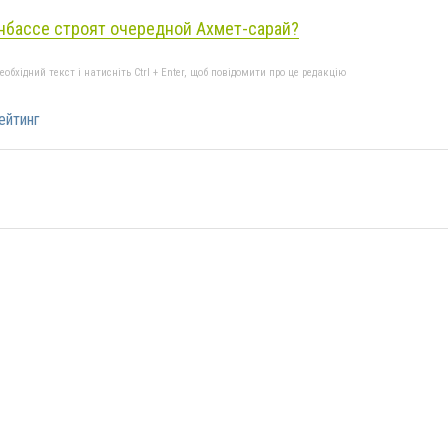
нбассе строят очередной Ахмет-сарай?
бхідний текст і натисніть Ctrl + Enter, щоб повідомити про це редакцію
ейтинг