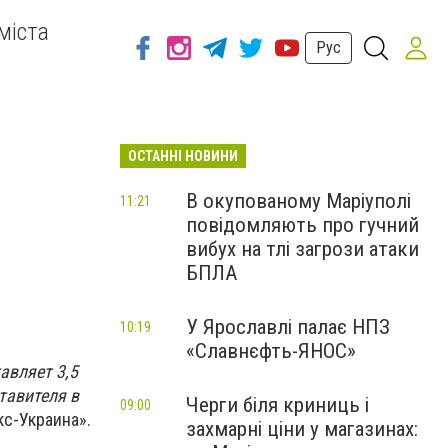
міста
Рус
ОСТАННІ НОВИНИ
В окупованому Маріуполі
11:21
повідомляють про гучний
вибух на тлі загрози атаки
БПЛА
У Ярославлі палає НПЗ
10:19
«Славнєфть-ЯНОС»
авляет 3,5
тавителя в
Черги біля криниць і
09:00
кс-Украина».
захмарні ціни у магазинах: