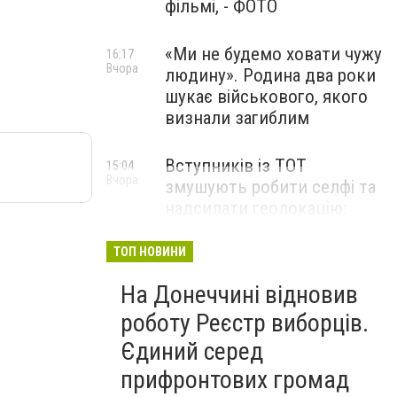
фільмі, - ФОТО
«Ми не будемо ховати чужу
16:17
Вчора
людину». Родина два роки
шукає військового, якого
визнали загиблим
Вступників із ТОТ
15:04
Вчора
змушують робити селфі та
надсилати геолокацію:
правозахисники звернулися
до МОН
ТОП НОВИНИ
На Донеччині відновив
роботу Реєстр виборців.
Єдиний серед
прифронтових громад