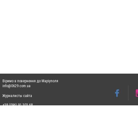
Віримо в повернення до Маріуполя
info@0629.com.ua
Журналисты сайта
+38 (096) 91 303 68
Допускається цитування матеріалів без отримання попередньої згоди 0629.com.ua за
пошукових систем гіперпосилання на цитовані статті не нижче другого абзацу в тек
Матеріали з плашками "Новини компаній", "Промо", "Партнерський матеріал", "Партнер