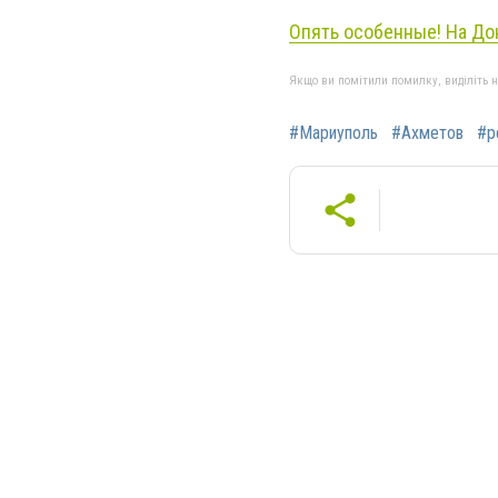
Опять особенные! На До
Якщо ви помітили помилку, виділіть нео
#Мариуполь
#Ахметов
#р