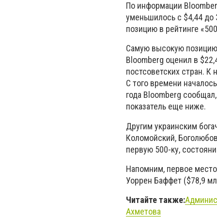
По информации Bloomber
уменьшилось с $4,44 до 
позицию в рейтинге «50
Самую высокую позицию Р
Bloomberg оценил в $22
постсоветских стран. К 
С того времени началос
года Bloomberg сообщал,
показатель еще ниже.
Другим украинским богач
Коломойский, Боголюбов 
первую 500-ку, состоян
Напомним, первое место,
Уоррен Баффет ($78,9 мл
Читайте также:
Админис
Ахметова