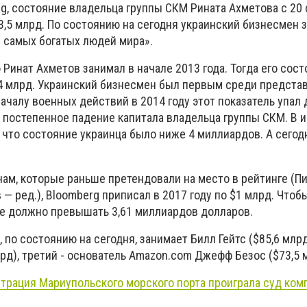
g, состояние владельца группы СКМ Рината Ахметова с 20
3,5 млрд. По состоянию на сегодня украинский бизнесмен 
0 самых богатых людей мира».
инат Ахметов занимал в начале 2013 года. Тогда его сос
,4 млрд. Украинский бизнесмен был первым среди предста
началу военных действий в 2014 году этот показатель упал 
ь постепенное падение капитала владельца группы СКМ. В 
 что состояние украинца было ниже 4 миллиардов. А сегод
ам, которые раньше претендовали на место в рейтинге (Пи
— ред.), Bloomberg приписал в 2017 году по $1 млрд. Чтоб
ие должно превышать 3,61 миллиардов долларов.
 по состоянию на сегодня, занимает Билл Гейтс ($85,6 млрд
рд), третий - основатель Amazon.com Джефф Безос ($73,5 
трация Мариупольского морского порта проиграла суд ком