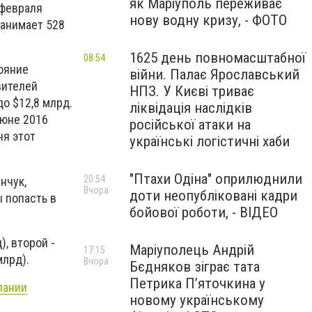
як Маріуполь переживає
 февраля
нову водну кризу, - ФОТО
занимает 528
1625 день повномасштабної
08:54
тояние
війни. Палає Ярославський
вителей
НПЗ. У Києві триває
до $12,8 млрд.
ліквідація наслідків
июне 2016
російської атаки на
ня этот
українські логістичні хаби
"Птахи Одіна" оприлюднили
20:54
нчук,
Вчора
доти неопубліковані кадри
ы попасть в
бойової роботи, - ВІДЕО
), второй -
Маріуполець Андрій
17:15
млрд).
Вчора
Бєдняков зіграє тата
Петрика П’яточкина у
пании
новому українському