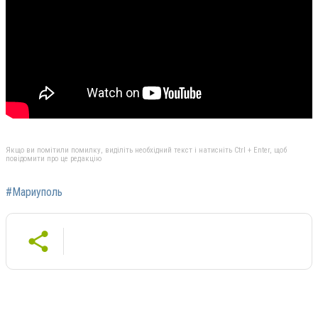
Якщо ви помітили помилку, виділіть необхідний текст і натисніть Ctrl + Enter, щоб
повідомити про це редакцію
#Мариуполь