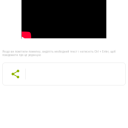
Якщо ви помітили помилку, виділіть необхідний текст і натисніть Ctrl + Enter, щоб
повідомити про це редакцію